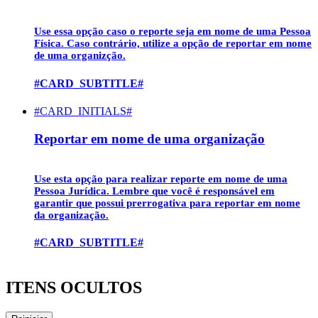
Use essa opção caso o reporte seja em nome de uma
Pessoa
Física
. Caso contrário, utilize a opção de reportar em nome
de uma organizção.
#CARD_SUBTITLE#
#CARD_INITIALS#
Reportar em nome de uma organização
Use esta opção para realizar reporte em nome de uma
Pessoa Jurídica
. Lembre que você é responsável em
garantir que possui prerrogativa para reportar em nome
da organização.
#CARD_SUBTITLE#
ITENS OCULTOS