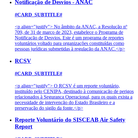
Notificação de Desvios - ANAC
#CARD_SUBTITLE#
<p align="justify"> No âmbito da ANAC, a Resolução nº
709, de 31 de março de 2023, estabelece o Programa de
Notificação de Desvios. Este é um programa de reportes
voluntários voltado para organizações constituídas como
pessoas jurídicas submetidas à regulação da ANAC.</p>
RCSV
#CARD_SUBTITLE#
<p align="justify"> O RCSV é um reporte voluntário,
instituído pelo CENIPA, destinado à comunicação de perigos
relacionados à Segurança Operacional, para os quais exista a
necessidade de intervenção do Estado Brasileiro e a
preservação do sigilo da fonte.</p>
Reporte Voluntário do SISCEAB Air Safety
Report