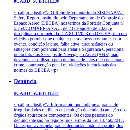
#CARD_SUBTITLE#
<p align="justify"> O Reporte Voluntário do SISCEAB/Air
Safety Report, instituído pelo Departamento de Controle do
Espaço Aéreo (DECEA) nos termos da Portaria Conjunta nº
5.754/COMAER/ANAC, de 23 de agosto de 2022, e
disciplinado por meio da ICA 81-1/2023 do DECEA, tem por
objetivo permitir que qualquer pessoa possa comunicar um
evento, condição latente, falha ativa, circunstâncias ou
situações com potencial para afetar a Segurança Operacional,
no âmbito dos Serviços de Navegação Aérea (ANS), não
devendo ser utilizado para denúncia de fatos que constituam
crime, contravenção penal ou violações intencionais das
normas do DECEA</p>
Denúncia
#CARD_SUBTITLE#
<p align="justify"> Informar ato que indique a prática de
irregularidades ou ilícito cuja solução dependa da atuação dos
órgãos apuratórios competentes. Os dados pessoais do
denunciante são protegidos, nos termos da Lei 13.460/2017.
Os responsáveis pela prática denunciada não são protegidos