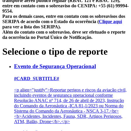
transporte aéreo público regular (RBAC 121 e RBAC 129),
entre em contato com o sobreaviso do CENIPA: +55 (61) 99994-
9554.
Para os demais casos, entre em contato com os sobreavisos dos
SERIPA de acordo com o Estado da ocorrência (
Clique aqui
para ver a lista dos SERIPA).
Além do contato com o sobreaviso, deve ser efetuado o reporte
da ocorrência no Portal Único de Notificação.
Selecione o tipo de reporte
Evento de Segurança Operacional
#CARD_SUBTITLE#
<p align="justify">Reportar perigos e riscos da aviação civil,
incluindo eventos de segurança operacional conforme
Resolução ANAC nº 714, de 26 de abril de 2023, Instrução
do Comando da Aeronáutica -ICA 81-1/2023 ou Norma do
Sistema do Comando da Aeronáutica - NSCA 3-17.<br>
<b>Acidentes, Incidentes, Fauna, SDR, Artigos Perigosos,
ATM, Balão, Drone</b>.</p>