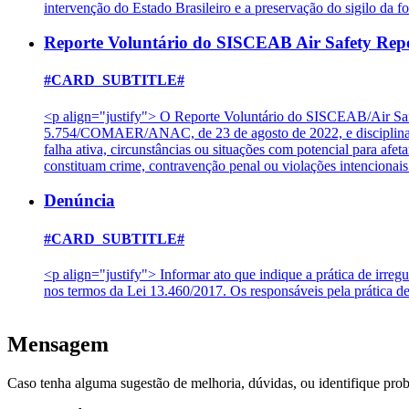
intervenção do Estado Brasileiro e a preservação do sigilo da f
Reporte Voluntário do SISCEAB Air Safety Rep
#CARD_SUBTITLE#
<p align="justify"> O Reporte Voluntário do SISCEAB/Air Saf
5.754/COMAER/ANAC, de 23 de agosto de 2022, e disciplinado
falha ativa, circunstâncias ou situações com potencial para af
constituam crime, contravenção penal ou violações intencion
Denúncia
#CARD_SUBTITLE#
<p align="justify"> Informar ato que indique a prática de irreg
nos termos da Lei 13.460/2017. Os responsáveis pela prática d
Mensagem
Caso tenha alguma sugestão de melhoria, dúvidas, ou identifique pro