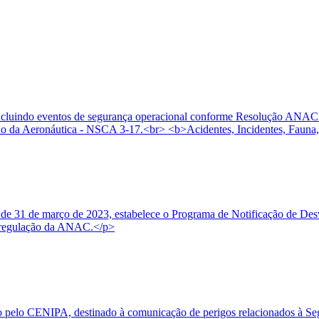
, incluindo eventos de segurança operacional conforme Resolução ANAC
 da Aeronáutica - NSCA 3-17.<br> <b>Acidentes, Incidentes, Fauna,
e 31 de março de 2023, estabelece o Programa de Notificação de Desvi
 à regulação da ANAC.</p>
o pelo CENIPA, destinado à comunicação de perigos relacionados à Seg