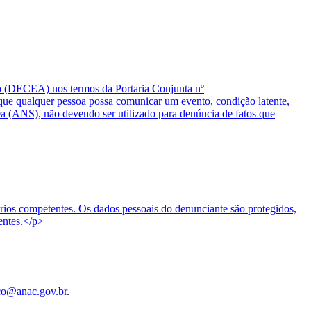
o (DECEA) nos termos da Portaria Conjunta nº
 qualquer pessoa possa comunicar um evento, condição latente,
ea (ANS), não devendo ser utilizado para denúncia de fatos que
tórios competentes. Os dados pessoais do denunciante são protegidos,
entes.</p>
co@anac.gov.br
.