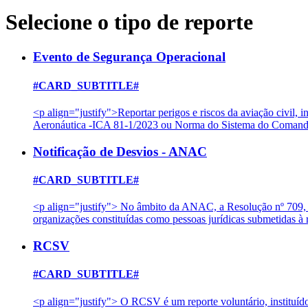
Selecione o tipo de reporte
Evento de Segurança Operacional
#CARD_SUBTITLE#
<p align="justify">Reportar perigos e riscos da aviação civil
Aeronáutica -ICA 81-1/2023 ou Norma do Sistema do Comando
Notificação de Desvios - ANAC
#CARD_SUBTITLE#
<p align="justify"> No âmbito da ANAC, a Resolução nº 709, d
organizações constituídas como pessoas jurídicas submetidas
RCSV
#CARD_SUBTITLE#
<p align="justify"> O RCSV é um reporte voluntário, instituíd