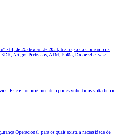
 nº 714, de 26 de abril de 2023, Instrução do Comando da
 SDR, Artigos Perigosos, ATM, Balão, Drone</b>.</p>
os. Este é um programa de reportes voluntários voltado para
urança Operacional, para os quais exista a necessidade de