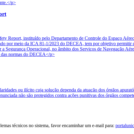
onte.</p>
ort
ety Report, instituído pelo Departamento de Controle do Espaço Aére
 por meio da ICA 81-1/2023 do DECEA, tem por objetivo permitir que
etar a Segurança Operacional, no âmbito dos Serviços de Navegação Aér
ais das normas do DECEA</p>
ularidades ou ilícito cuja solução dependa da atuação dos órgãos apura
enunciada não são protegidos contra ações punitivas dos órgãos compet
blemas técnicos no sistema, favor encaminhar um e-mail para:
portaluni