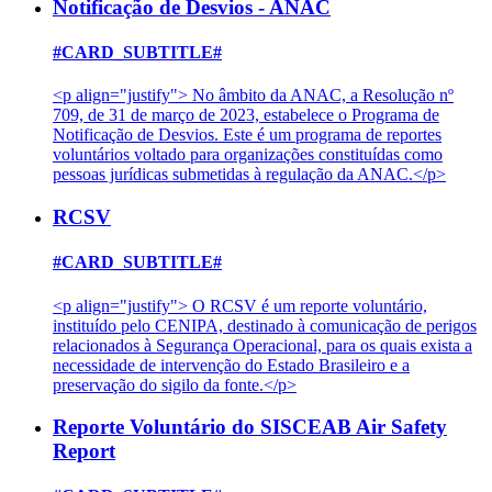
Notificação de Desvios - ANAC
#CARD_SUBTITLE#
<p align="justify"> No âmbito da ANAC, a Resolução nº
709, de 31 de março de 2023, estabelece o Programa de
Notificação de Desvios. Este é um programa de reportes
voluntários voltado para organizações constituídas como
pessoas jurídicas submetidas à regulação da ANAC.</p>
RCSV
#CARD_SUBTITLE#
<p align="justify"> O RCSV é um reporte voluntário,
instituído pelo CENIPA, destinado à comunicação de perigos
relacionados à Segurança Operacional, para os quais exista a
necessidade de intervenção do Estado Brasileiro e a
preservação do sigilo da fonte.</p>
Reporte Voluntário do SISCEAB Air Safety
Report