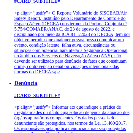
#CARD_SUBTITLE#
<p align="justify"> O Reporte Voluntário do SISCEAB/Air
Safety Report, instituído pelo Departamento de Controle do
Espaço Aéreo (DECEA) nos termos da Portaria Conjunta nº
5.754/COMAER/ANAC, de 23 de agosto de 2022, e
disciplinado por meio da ICA 81-1/2023 do DECEA, tem por
objetivo permitir que qualquer pessoa possa comunicar um
evento, condição latente, falha ativa, circunstâncias ou
situações com potencial para afetar a Segurança Operacional,
no âmbito dos Serviços de Navegação Aérea (ANS), não
devendo ser utilizado para denúncia de fatos que constituam
crime, contravenção penal ou violações intencionais das
normas do DECEA</p>
Denúncia
#CARD_SUBTITLE#
<p align="justify"> Informar ato que indique a prática de
irregularidades ou ilícito cuja solução dependa da atuação dos
órgãos apuratórios competentes. Os dados pessoais do
denunciante são protegidos, nos termos da Lei 13.460/2017.
Os responsáveis pela prática denunciada não são protegidos