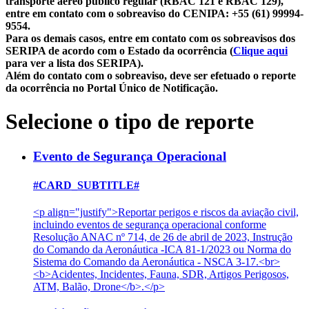
transporte aéreo público regular (RBAC 121 e RBAC 129),
entre em contato com o sobreaviso do CENIPA: +55 (61) 99994-
9554.
Para os demais casos, entre em contato com os sobreavisos dos
SERIPA de acordo com o Estado da ocorrência (
Clique aqui
para ver a lista dos SERIPA).
Além do contato com o sobreaviso, deve ser efetuado o reporte
da ocorrência no Portal Único de Notificação.
Selecione o tipo de reporte
Evento de Segurança Operacional
#CARD_SUBTITLE#
<p align="justify">Reportar perigos e riscos da aviação civil,
incluindo eventos de segurança operacional conforme
Resolução ANAC nº 714, de 26 de abril de 2023, Instrução
do Comando da Aeronáutica -ICA 81-1/2023 ou Norma do
Sistema do Comando da Aeronáutica - NSCA 3-17.<br>
<b>Acidentes, Incidentes, Fauna, SDR, Artigos Perigosos,
ATM, Balão, Drone</b>.</p>