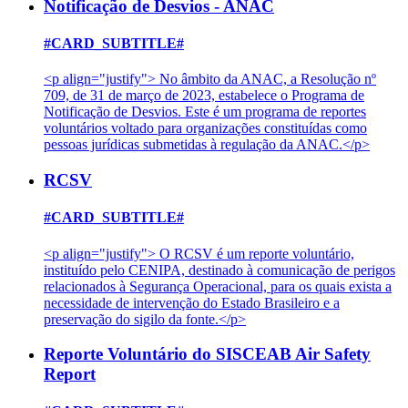
Notificação de Desvios - ANAC
#CARD_SUBTITLE#
<p align="justify"> No âmbito da ANAC, a Resolução nº
709, de 31 de março de 2023, estabelece o Programa de
Notificação de Desvios. Este é um programa de reportes
voluntários voltado para organizações constituídas como
pessoas jurídicas submetidas à regulação da ANAC.</p>
RCSV
#CARD_SUBTITLE#
<p align="justify"> O RCSV é um reporte voluntário,
instituído pelo CENIPA, destinado à comunicação de perigos
relacionados à Segurança Operacional, para os quais exista a
necessidade de intervenção do Estado Brasileiro e a
preservação do sigilo da fonte.</p>
Reporte Voluntário do SISCEAB Air Safety
Report