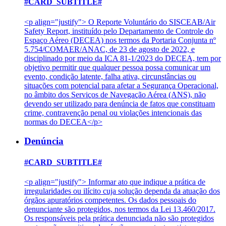
#CARD_SUBTITLE#
<p align="justify"> O Reporte Voluntário do SISCEAB/Air
Safety Report, instituído pelo Departamento de Controle do
Espaço Aéreo (DECEA) nos termos da Portaria Conjunta nº
5.754/COMAER/ANAC, de 23 de agosto de 2022, e
disciplinado por meio da ICA 81-1/2023 do DECEA, tem por
objetivo permitir que qualquer pessoa possa comunicar um
evento, condição latente, falha ativa, circunstâncias ou
situações com potencial para afetar a Segurança Operacional,
no âmbito dos Serviços de Navegação Aérea (ANS), não
devendo ser utilizado para denúncia de fatos que constituam
crime, contravenção penal ou violações intencionais das
normas do DECEA</p>
Denúncia
#CARD_SUBTITLE#
<p align="justify"> Informar ato que indique a prática de
irregularidades ou ilícito cuja solução dependa da atuação dos
órgãos apuratórios competentes. Os dados pessoais do
denunciante são protegidos, nos termos da Lei 13.460/2017.
Os responsáveis pela prática denunciada não são protegidos