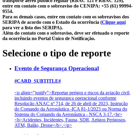
transporte aéreo público regular (RBAC 121 e RBAC 129),
entre em contato com o sobreaviso do CENIPA: +55 (61) 99994-
9554.
Para os demais casos, entre em contato com os sobreavisos dos
SERIPA de acordo com o Estado da ocorrência (
Clique aqui
para ver a lista dos SERIPA).
Além do contato com o sobreaviso, deve ser efetuado o reporte
da ocorrência no Portal Único de Notificação.
Selecione o tipo de reporte
Evento de Segurança Operacional
#CARD_SUBTITLE#
<p align="justify">Reportar perigos e riscos da aviação civil,
incluindo eventos de segurança operacional conforme
Resolução ANAC nº 714, de 26 de abril de 2023, Instrução
do Comando da Aeronáutica -ICA 81-1/2023 ou Norma do
Sistema do Comando da Aeronáutica - NSCA 3-17.<br>
<b>Acidentes, Incidentes, Fauna, SDR, Artigos Perigosos,
ATM, Balão, Drone</b>.</p>