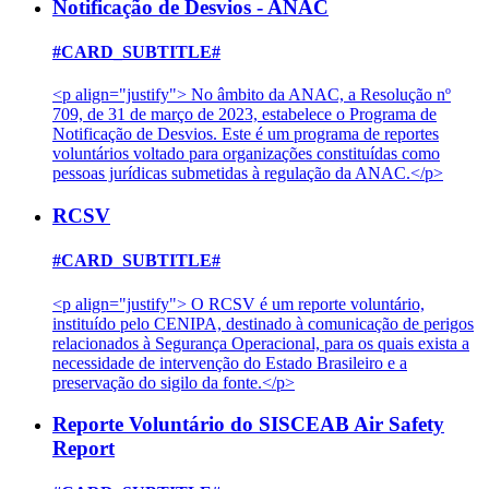
Notificação de Desvios - ANAC
#CARD_SUBTITLE#
<p align="justify"> No âmbito da ANAC, a Resolução nº
709, de 31 de março de 2023, estabelece o Programa de
Notificação de Desvios. Este é um programa de reportes
voluntários voltado para organizações constituídas como
pessoas jurídicas submetidas à regulação da ANAC.</p>
RCSV
#CARD_SUBTITLE#
<p align="justify"> O RCSV é um reporte voluntário,
instituído pelo CENIPA, destinado à comunicação de perigos
relacionados à Segurança Operacional, para os quais exista a
necessidade de intervenção do Estado Brasileiro e a
preservação do sigilo da fonte.</p>
Reporte Voluntário do SISCEAB Air Safety
Report