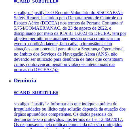
#CARD_SUBTITLE#
<p align="justify"> O Reporte Voluntário do SISCEAB/Air
Safety Report, instituído pelo Departamento de Controle do
Espaço Aéreo (DECEA) nos termos da Portaria Conjunta nº
5.754/COMAER/ANAC, de 23 de agosto de 2022, e
disciplinado por meio da ICA 81-1/2023 do DECEA, tem por
objetivo permitir que qualquer pessoa possa comunicar um
evento, condição latente, falha ativa, circunstâncias ou
situações com potencial para afetar a Segurança Operacional,
no âmbito dos Serviços de Navegação Aérea (ANS), não
devendo ser utilizado para denúncia de fatos que constituam
crime, contravenção penal ou violações intencionais das
normas do DECEA</p>
Denúncia
#CARD_SUBTITLE#
<p align="justify"> Informar ato que indique a prática de
irregularidades ou ilícito cuja solução dependa da atuação dos
órgãos apuratórios competentes. Os dados pessoais do
denunciante são protegidos, nos termos da Lei 13.460/2017.
Os responsáveis pela prática denunciada não são protegidos