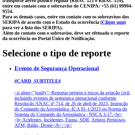
transporte aéreo público regular (RBAC 121 e RBAC 129),
entre em contato com o sobreaviso do CENIPA: +55 (61) 99994-
9554.
Para os demais casos, entre em contato com os sobreavisos dos
SERIPA de acordo com o Estado da ocorrência (
Clique aqui
para ver a lista dos SERIPA).
Além do contato com o sobreaviso, deve ser efetuado o reporte
da ocorrência no Portal Único de Notificação.
Selecione o tipo de reporte
Evento de Segurança Operacional
#CARD_SUBTITLE#
<p align="justify">Reportar perigos e riscos da aviação civil,
incluindo eventos de segurança operacional conforme
Resolução ANAC nº 714, de 26 de abril de 2023, Instrução
do Comando da Aeronáutica -ICA 81-1/2023 ou Norma do
Sistema do Comando da Aeronáutica - NSCA 3-17.<br>
<b>Acidentes, Incidentes, Fauna, SDR, Artigos Perigosos,
ATM, Balão, Drone</b>.</p>