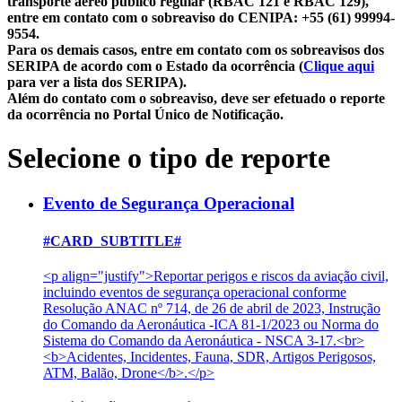
transporte aéreo público regular (RBAC 121 e RBAC 129),
entre em contato com o sobreaviso do CENIPA: +55 (61) 99994-
9554.
Para os demais casos, entre em contato com os sobreavisos dos
SERIPA de acordo com o Estado da ocorrência (
Clique aqui
para ver a lista dos SERIPA).
Além do contato com o sobreaviso, deve ser efetuado o reporte
da ocorrência no Portal Único de Notificação.
Selecione o tipo de reporte
Evento de Segurança Operacional
#CARD_SUBTITLE#
<p align="justify">Reportar perigos e riscos da aviação civil,
incluindo eventos de segurança operacional conforme
Resolução ANAC nº 714, de 26 de abril de 2023, Instrução
do Comando da Aeronáutica -ICA 81-1/2023 ou Norma do
Sistema do Comando da Aeronáutica - NSCA 3-17.<br>
<b>Acidentes, Incidentes, Fauna, SDR, Artigos Perigosos,
ATM, Balão, Drone</b>.</p>