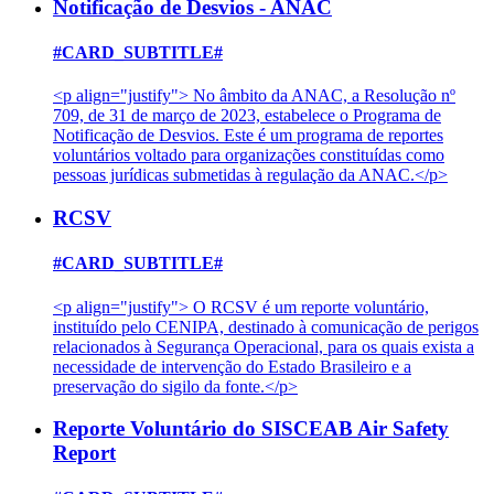
Notificação de Desvios - ANAC
#CARD_SUBTITLE#
<p align="justify"> No âmbito da ANAC, a Resolução nº
709, de 31 de março de 2023, estabelece o Programa de
Notificação de Desvios. Este é um programa de reportes
voluntários voltado para organizações constituídas como
pessoas jurídicas submetidas à regulação da ANAC.</p>
RCSV
#CARD_SUBTITLE#
<p align="justify"> O RCSV é um reporte voluntário,
instituído pelo CENIPA, destinado à comunicação de perigos
relacionados à Segurança Operacional, para os quais exista a
necessidade de intervenção do Estado Brasileiro e a
preservação do sigilo da fonte.</p>
Reporte Voluntário do SISCEAB Air Safety
Report