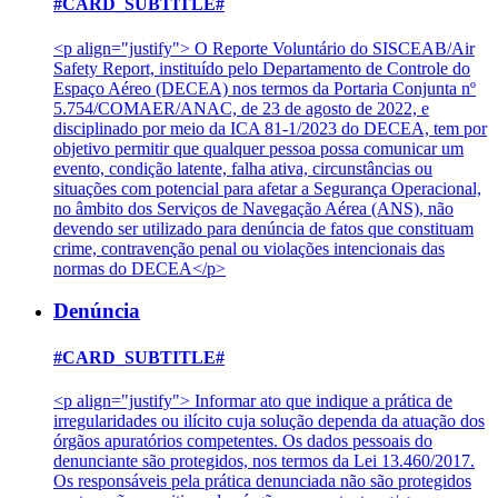
#CARD_SUBTITLE#
<p align="justify"> O Reporte Voluntário do SISCEAB/Air
Safety Report, instituído pelo Departamento de Controle do
Espaço Aéreo (DECEA) nos termos da Portaria Conjunta nº
5.754/COMAER/ANAC, de 23 de agosto de 2022, e
disciplinado por meio da ICA 81-1/2023 do DECEA, tem por
objetivo permitir que qualquer pessoa possa comunicar um
evento, condição latente, falha ativa, circunstâncias ou
situações com potencial para afetar a Segurança Operacional,
no âmbito dos Serviços de Navegação Aérea (ANS), não
devendo ser utilizado para denúncia de fatos que constituam
crime, contravenção penal ou violações intencionais das
normas do DECEA</p>
Denúncia
#CARD_SUBTITLE#
<p align="justify"> Informar ato que indique a prática de
irregularidades ou ilícito cuja solução dependa da atuação dos
órgãos apuratórios competentes. Os dados pessoais do
denunciante são protegidos, nos termos da Lei 13.460/2017.
Os responsáveis pela prática denunciada não são protegidos