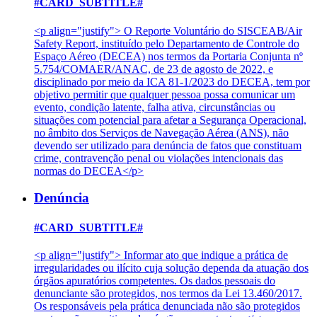
#CARD_SUBTITLE#
<p align="justify"> O Reporte Voluntário do SISCEAB/Air
Safety Report, instituído pelo Departamento de Controle do
Espaço Aéreo (DECEA) nos termos da Portaria Conjunta nº
5.754/COMAER/ANAC, de 23 de agosto de 2022, e
disciplinado por meio da ICA 81-1/2023 do DECEA, tem por
objetivo permitir que qualquer pessoa possa comunicar um
evento, condição latente, falha ativa, circunstâncias ou
situações com potencial para afetar a Segurança Operacional,
no âmbito dos Serviços de Navegação Aérea (ANS), não
devendo ser utilizado para denúncia de fatos que constituam
crime, contravenção penal ou violações intencionais das
normas do DECEA</p>
Denúncia
#CARD_SUBTITLE#
<p align="justify"> Informar ato que indique a prática de
irregularidades ou ilícito cuja solução dependa da atuação dos
órgãos apuratórios competentes. Os dados pessoais do
denunciante são protegidos, nos termos da Lei 13.460/2017.
Os responsáveis pela prática denunciada não são protegidos