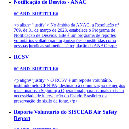
Notificação de Desvios - ANAC
#CARD_SUBTITLE#
<p align="justify"> No âmbito da ANAC, a Resolução nº
709, de 31 de março de 2023, estabelece o Programa de
Notificação de Desvios. Este é um programa de reportes
voluntários voltado para organizações constituídas como
pessoas jurídicas submetidas à regulação da ANAC.</p>
RCSV
#CARD_SUBTITLE#
<p align="justify"> O RCSV é um reporte voluntário,
instituído pelo CENIPA, destinado à comunicação de perigos
relacionados à Segurança Operacional, para os quais exista a
necessidade de intervenção do Estado Brasileiro e a
preservação do sigilo da fonte.</p>
Reporte Voluntário do SISCEAB Air Safety
Report