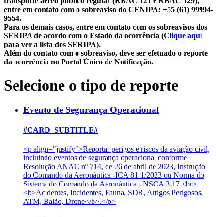
transporte aéreo público regular (RBAC 121 e RBAC 129),
entre em contato com o sobreaviso do CENIPA: +55 (61) 99994-
9554.
Para os demais casos, entre em contato com os sobreavisos dos
SERIPA de acordo com o Estado da ocorrência (
Clique aqui
para ver a lista dos SERIPA).
Além do contato com o sobreaviso, deve ser efetuado o reporte
da ocorrência no Portal Único de Notificação.
Selecione o tipo de reporte
Evento de Segurança Operacional
#CARD_SUBTITLE#
<p align="justify">Reportar perigos e riscos da aviação civil,
incluindo eventos de segurança operacional conforme
Resolução ANAC nº 714, de 26 de abril de 2023, Instrução
do Comando da Aeronáutica -ICA 81-1/2023 ou Norma do
Sistema do Comando da Aeronáutica - NSCA 3-17.<br>
<b>Acidentes, Incidentes, Fauna, SDR, Artigos Perigosos,
ATM, Balão, Drone</b>.</p>