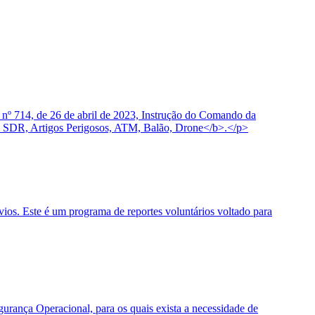
 nº 714, de 26 de abril de 2023, Instrução do Comando da
 SDR, Artigos Perigosos, ATM, Balão, Drone</b>.</p>
os. Este é um programa de reportes voluntários voltado para
urança Operacional, para os quais exista a necessidade de