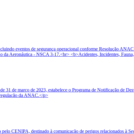
, incluindo eventos de segurança operacional conforme Resolução ANAC
 da Aeronáutica - NSCA 3-17.<br> <b>Acidentes, Incidentes, Fauna,
e 31 de março de 2023, estabelece o Programa de Notificação de Desvi
 à regulação da ANAC.</p>
o pelo CENIPA, destinado à comunicação de perigos relacionados à Seg