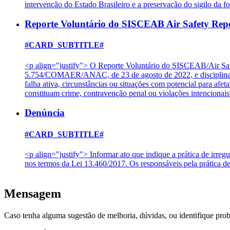
intervenção do Estado Brasileiro e a preservação do sigilo da f
Reporte Voluntário do SISCEAB Air Safety Rep
#CARD_SUBTITLE#
<p align="justify"> O Reporte Voluntário do SISCEAB/Air Saf
5.754/COMAER/ANAC, de 23 de agosto de 2022, e disciplinado
falha ativa, circunstâncias ou situações com potencial para af
constituam crime, contravenção penal ou violações intencion
Denúncia
#CARD_SUBTITLE#
<p align="justify"> Informar ato que indique a prática de irreg
nos termos da Lei 13.460/2017. Os responsáveis pela prática d
Mensagem
Caso tenha alguma sugestão de melhoria, dúvidas, ou identifique pro