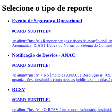
Selecione o tipo de reporte
Evento de Segurança Operacional
#CARD_SUBTITLE#
<p align="justify">Reportar perigos e riscos da aviação civil
Aeronáutica -ICA 81-1/2023 ou Norma do Sistema do Comando
Notificação de Desvios - ANAC
#CARD_SUBTITLE#
<p align="justify"> No âmbito da ANAC, a Resolução nº 709, d
organizações constituídas como pessoas jurídicas submetidas
RCSV
#CARD_SUBTITLE#
<p align="justify"> O RCSV é um reporte voluntário, instituíd