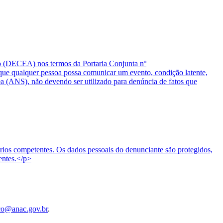
o (DECEA) nos termos da Portaria Conjunta nº
 qualquer pessoa possa comunicar um evento, condição latente,
ea (ANS), não devendo ser utilizado para denúncia de fatos que
tórios competentes. Os dados pessoais do denunciante são protegidos,
entes.</p>
co@anac.gov.br
.