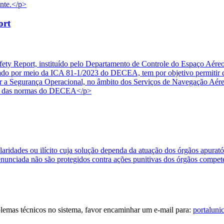
onte.</p>
ort
ety Report, instituído pelo Departamento de Controle do Espaço Aére
 por meio da ICA 81-1/2023 do DECEA, tem por objetivo permitir que
etar a Segurança Operacional, no âmbito dos Serviços de Navegação Aér
ais das normas do DECEA</p>
ularidades ou ilícito cuja solução dependa da atuação dos órgãos apura
enunciada não são protegidos contra ações punitivas dos órgãos compet
blemas técnicos no sistema, favor encaminhar um e-mail para:
portaluni