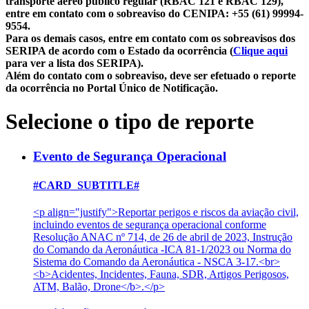
transporte aéreo público regular (RBAC 121 e RBAC 129),
entre em contato com o sobreaviso do CENIPA: +55 (61) 99994-
9554.
Para os demais casos, entre em contato com os sobreavisos dos
SERIPA de acordo com o Estado da ocorrência (
Clique aqui
para ver a lista dos SERIPA).
Além do contato com o sobreaviso, deve ser efetuado o reporte
da ocorrência no Portal Único de Notificação.
Selecione o tipo de reporte
Evento de Segurança Operacional
#CARD_SUBTITLE#
<p align="justify">Reportar perigos e riscos da aviação civil,
incluindo eventos de segurança operacional conforme
Resolução ANAC nº 714, de 26 de abril de 2023, Instrução
do Comando da Aeronáutica -ICA 81-1/2023 ou Norma do
Sistema do Comando da Aeronáutica - NSCA 3-17.<br>
<b>Acidentes, Incidentes, Fauna, SDR, Artigos Perigosos,
ATM, Balão, Drone</b>.</p>