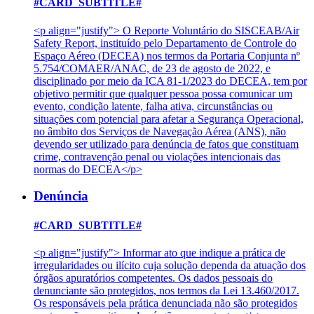
#CARD_SUBTITLE#
<p align="justify"> O Reporte Voluntário do SISCEAB/Air
Safety Report, instituído pelo Departamento de Controle do
Espaço Aéreo (DECEA) nos termos da Portaria Conjunta nº
5.754/COMAER/ANAC, de 23 de agosto de 2022, e
disciplinado por meio da ICA 81-1/2023 do DECEA, tem por
objetivo permitir que qualquer pessoa possa comunicar um
evento, condição latente, falha ativa, circunstâncias ou
situações com potencial para afetar a Segurança Operacional,
no âmbito dos Serviços de Navegação Aérea (ANS), não
devendo ser utilizado para denúncia de fatos que constituam
crime, contravenção penal ou violações intencionais das
normas do DECEA</p>
Denúncia
#CARD_SUBTITLE#
<p align="justify"> Informar ato que indique a prática de
irregularidades ou ilícito cuja solução dependa da atuação dos
órgãos apuratórios competentes. Os dados pessoais do
denunciante são protegidos, nos termos da Lei 13.460/2017.
Os responsáveis pela prática denunciada não são protegidos