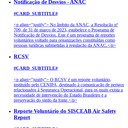
Notificação de Desvios - ANAC
#CARD_SUBTITLE#
<p align="justify"> No âmbito da ANAC, a Resolução nº
709, de 31 de março de 2023, estabelece o Programa de
Notificação de Desvios. Este é um programa de reportes
voluntários voltado para organizações constituídas como
pessoas jurídicas submetidas à regulação da ANAC.</p>
RCSV
#CARD_SUBTITLE#
<p align="justify"> O RCSV é um reporte voluntário,
instituído pelo CENIPA, destinado à comunicação de perigos
relacionados à Segurança Operacional, para os quais exista a
necessidade de intervenção do Estado Brasileiro e a
preservação do sigilo da fonte.</p>
Reporte Voluntário do SISCEAB Air Safety
Report