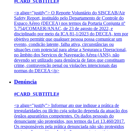
#CARD_SUBTITLE#
<p align="justify"> O Reporte Voluntário do SISCEAB/Air
Safety Report, instituído pelo Departamento de Controle do
Espaço Aéreo (DECEA) nos termos da Portaria Conjunta nº
5.754/COMAER/ANAC, de 23 de agosto de 2022, e
disciplinado por meio da ICA 81-1/2023 do DECEA, tem por
objetivo permitir que qualquer pessoa possa comunicar um
evento, condição latente, falha ativa, circunstâncias ou
situações com potencial para afetar a Segurança Operacional,
no âmbito dos Serviços de Navegação Aérea (ANS), não
devendo ser utilizado para denúncia de fatos que constituam
crime, contravenção penal ou violações intencionais das
normas do DECEA</p>
Denúncia
#CARD_SUBTITLE#
<p align="justify"> Informar ato que indique a prática de
irregularidades ou ilícito cuja solução dependa da atuação dos
órgãos apuratórios competentes. Os dados pessoais do
denunciante são protegidos, nos termos da Lei 13.460/2017.
Os responsáveis pela prática denunciada não são protegidos