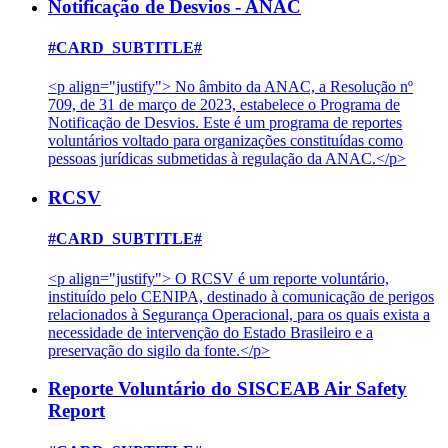
Notificação de Desvios - ANAC
#CARD_SUBTITLE#
<p align="justify"> No âmbito da ANAC, a Resolução nº
709, de 31 de março de 2023, estabelece o Programa de
Notificação de Desvios. Este é um programa de reportes
voluntários voltado para organizações constituídas como
pessoas jurídicas submetidas à regulação da ANAC.</p>
RCSV
#CARD_SUBTITLE#
<p align="justify"> O RCSV é um reporte voluntário,
instituído pelo CENIPA, destinado à comunicação de perigos
relacionados à Segurança Operacional, para os quais exista a
necessidade de intervenção do Estado Brasileiro e a
preservação do sigilo da fonte.</p>
Reporte Voluntário do SISCEAB Air Safety
Report