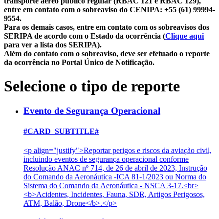
transporte aéreo público regular (RBAC 121 e RBAC 129),
entre em contato com o sobreaviso do CENIPA: +55 (61) 99994-
9554.
Para os demais casos, entre em contato com os sobreavisos dos
SERIPA de acordo com o Estado da ocorrência (
Clique aqui
para ver a lista dos SERIPA).
Além do contato com o sobreaviso, deve ser efetuado o reporte
da ocorrência no Portal Único de Notificação.
Selecione o tipo de reporte
Evento de Segurança Operacional
#CARD_SUBTITLE#
<p align="justify">Reportar perigos e riscos da aviação civil,
incluindo eventos de segurança operacional conforme
Resolução ANAC nº 714, de 26 de abril de 2023, Instrução
do Comando da Aeronáutica -ICA 81-1/2023 ou Norma do
Sistema do Comando da Aeronáutica - NSCA 3-17.<br>
<b>Acidentes, Incidentes, Fauna, SDR, Artigos Perigosos,
ATM, Balão, Drone</b>.</p>