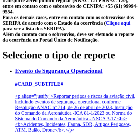
transporte aéreo público regular (RBAC 121 e RBAC 129),
entre em contato com o sobreaviso do CENIPA: +55 (61) 99994-
9554.
Para os demais casos, entre em contato com os sobreavisos dos
SERIPA de acordo com o Estado da ocorrência (
Clique aqui
para ver a lista dos SERIPA).
Além do contato com o sobreaviso, deve ser efetuado o reporte
da ocorrência no Portal Único de Notificação.
Selecione o tipo de reporte
Evento de Segurança Operacional
#CARD_SUBTITLE#
<p align="justify">Reportar perigos e riscos da aviação civil,
incluindo eventos de segurança operacional conforme
Resolução ANAC nº 714, de 26 de abril de 2023, Instrução
do Comando da Aeronáutica -ICA 81-1/2023 ou Norma do
Sistema do Comando da Aeronáutica - NSCA 3-17.<br>
<b>Acidentes, Incidentes, Fauna, SDR, Artigos Perigosos,
ATM, Balão, Drone</b>.</p>