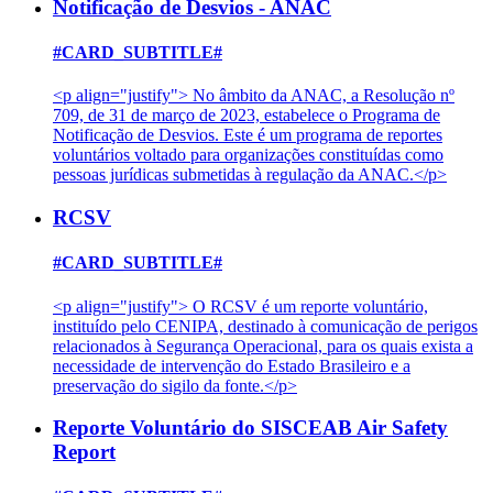
Notificação de Desvios - ANAC
#CARD_SUBTITLE#
<p align="justify"> No âmbito da ANAC, a Resolução nº
709, de 31 de março de 2023, estabelece o Programa de
Notificação de Desvios. Este é um programa de reportes
voluntários voltado para organizações constituídas como
pessoas jurídicas submetidas à regulação da ANAC.</p>
RCSV
#CARD_SUBTITLE#
<p align="justify"> O RCSV é um reporte voluntário,
instituído pelo CENIPA, destinado à comunicação de perigos
relacionados à Segurança Operacional, para os quais exista a
necessidade de intervenção do Estado Brasileiro e a
preservação do sigilo da fonte.</p>
Reporte Voluntário do SISCEAB Air Safety
Report