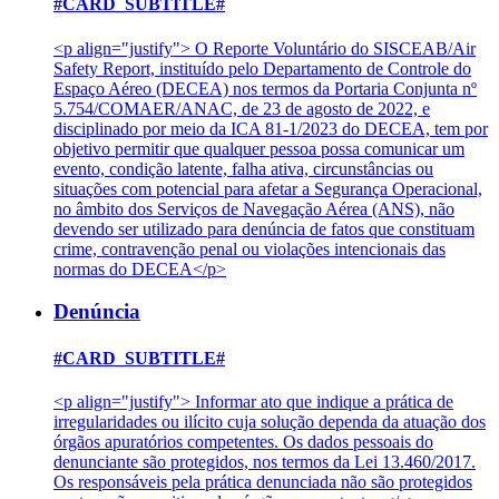
#CARD_SUBTITLE#
<p align="justify"> O Reporte Voluntário do SISCEAB/Air
Safety Report, instituído pelo Departamento de Controle do
Espaço Aéreo (DECEA) nos termos da Portaria Conjunta nº
5.754/COMAER/ANAC, de 23 de agosto de 2022, e
disciplinado por meio da ICA 81-1/2023 do DECEA, tem por
objetivo permitir que qualquer pessoa possa comunicar um
evento, condição latente, falha ativa, circunstâncias ou
situações com potencial para afetar a Segurança Operacional,
no âmbito dos Serviços de Navegação Aérea (ANS), não
devendo ser utilizado para denúncia de fatos que constituam
crime, contravenção penal ou violações intencionais das
normas do DECEA</p>
Denúncia
#CARD_SUBTITLE#
<p align="justify"> Informar ato que indique a prática de
irregularidades ou ilícito cuja solução dependa da atuação dos
órgãos apuratórios competentes. Os dados pessoais do
denunciante são protegidos, nos termos da Lei 13.460/2017.
Os responsáveis pela prática denunciada não são protegidos