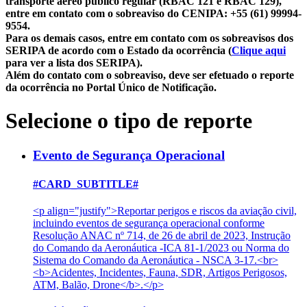
transporte aéreo público regular (RBAC 121 e RBAC 129),
entre em contato com o sobreaviso do CENIPA: +55 (61) 99994-
9554.
Para os demais casos, entre em contato com os sobreavisos dos
SERIPA de acordo com o Estado da ocorrência (
Clique aqui
para ver a lista dos SERIPA).
Além do contato com o sobreaviso, deve ser efetuado o reporte
da ocorrência no Portal Único de Notificação.
Selecione o tipo de reporte
Evento de Segurança Operacional
#CARD_SUBTITLE#
<p align="justify">Reportar perigos e riscos da aviação civil,
incluindo eventos de segurança operacional conforme
Resolução ANAC nº 714, de 26 de abril de 2023, Instrução
do Comando da Aeronáutica -ICA 81-1/2023 ou Norma do
Sistema do Comando da Aeronáutica - NSCA 3-17.<br>
<b>Acidentes, Incidentes, Fauna, SDR, Artigos Perigosos,
ATM, Balão, Drone</b>.</p>