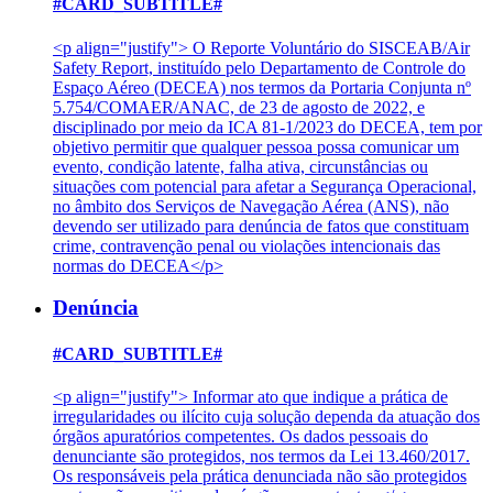
#CARD_SUBTITLE#
<p align="justify"> O Reporte Voluntário do SISCEAB/Air
Safety Report, instituído pelo Departamento de Controle do
Espaço Aéreo (DECEA) nos termos da Portaria Conjunta nº
5.754/COMAER/ANAC, de 23 de agosto de 2022, e
disciplinado por meio da ICA 81-1/2023 do DECEA, tem por
objetivo permitir que qualquer pessoa possa comunicar um
evento, condição latente, falha ativa, circunstâncias ou
situações com potencial para afetar a Segurança Operacional,
no âmbito dos Serviços de Navegação Aérea (ANS), não
devendo ser utilizado para denúncia de fatos que constituam
crime, contravenção penal ou violações intencionais das
normas do DECEA</p>
Denúncia
#CARD_SUBTITLE#
<p align="justify"> Informar ato que indique a prática de
irregularidades ou ilícito cuja solução dependa da atuação dos
órgãos apuratórios competentes. Os dados pessoais do
denunciante são protegidos, nos termos da Lei 13.460/2017.
Os responsáveis pela prática denunciada não são protegidos