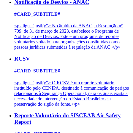
Notificação de Desvios - ANAC
#CARD_SUBTITLE#
<p align="justify"> No âmbito da ANAC, a Resolução nº
709, de 31 de março de 2023, estabelece o Programa de
Notificação de Desvios. Este é um programa de reportes
voluntários voltado para organizações constituídas como
pessoas jurídicas submetidas à regulação da ANAC.</p>
RCSV
#CARD_SUBTITLE#
<p align="justify"> O RCSV é um reporte voluntário,
instituído pelo CENIPA, destinado à comunicação de perigos
relacionados à Segurança Operacional, para os quais exista a
necessidade de intervenção do Estado Brasileiro e a
preservação do sigilo da fonte.</p>
Reporte Voluntário do SISCEAB Air Safety
Report