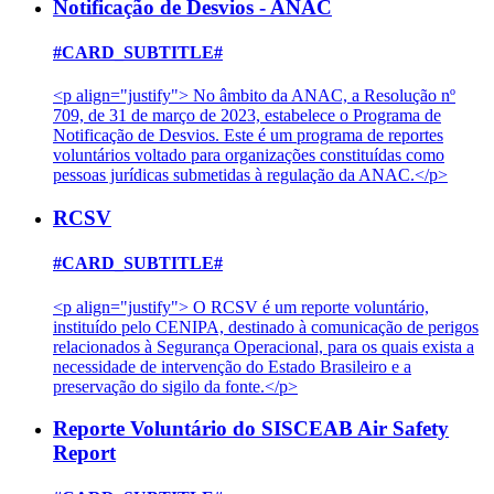
Notificação de Desvios - ANAC
#CARD_SUBTITLE#
<p align="justify"> No âmbito da ANAC, a Resolução nº
709, de 31 de março de 2023, estabelece o Programa de
Notificação de Desvios. Este é um programa de reportes
voluntários voltado para organizações constituídas como
pessoas jurídicas submetidas à regulação da ANAC.</p>
RCSV
#CARD_SUBTITLE#
<p align="justify"> O RCSV é um reporte voluntário,
instituído pelo CENIPA, destinado à comunicação de perigos
relacionados à Segurança Operacional, para os quais exista a
necessidade de intervenção do Estado Brasileiro e a
preservação do sigilo da fonte.</p>
Reporte Voluntário do SISCEAB Air Safety
Report