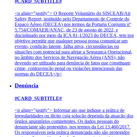
#CARD_SUBTITLE#
<p align="justify"> O Reporte Voluntário do SISCEAB/Air
Safety Report, instituído pelo Departamento de Controle do
Espaço Aéreo (DECEA) nos termos da Portaria Conjunta nº
5.754/COMAER/ANAC, de 23 de agosto de 2022, e
disciplinado por meio da ICA 81-1/2023 do DECEA, tem por
objetivo permitir que qualquer pessoa possa comunicar um
evento, condição latente, falha ativa, circunstâncias ou
situações com potencial para afetar a Segurança Operacional,
no âmbito dos Serviços de Navegação Aérea (ANS), não
devendo ser utilizado para denúncia de fatos que constituam
crime, contravenção penal ou violações intencionais das
normas do DECEA</p>
Denúncia
#CARD_SUBTITLE#
<p align="justify"> Informar ato que indique a prática de
irregularidades ou ilícito cuja solução dependa da atuação dos
órgãos apuratórios competentes. Os dados pessoais do
denunciante são protegidos, nos termos da Lei 13.460/2017.
Os responsáveis pela prática denunciada não são protegidos