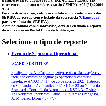
transporte aéreo público regular (RBAC 121 e RBAC 129),
entre em contato com o sobreaviso do CENIPA: +55 (61) 99994-
9554.
Para os demais casos, entre em contato com os sobreavisos dos
SERIPA de acordo com o Estado da ocorrência (
Clique aqui
para ver a lista dos SERIPA).
Além do contato com o sobreaviso, deve ser efetuado o reporte
da ocorrência no Portal Único de Notificação.
Selecione o tipo de reporte
Evento de Segurança Operacional
#CARD_SUBTITLE#
<p align="justify">Reportar perigos e riscos da aviação civil,
incluindo eventos de segurança operacional conforme
Resolução ANAC nº 714, de 26 de abril de 2023, Instrução
do Comando da Aeronáutica -ICA 81-1/2023 ou Norma do
Sistema do Comando da Aeronáutica - NSCA 3-17.<br>
<b>Acidentes, Incidentes, Fauna, SDR, Artigos Perigosos,
ATM, Balão, Drone</b>.</p>