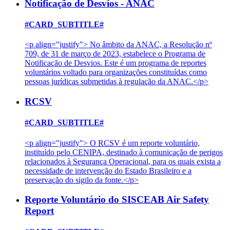
Notificação de Desvios - ANAC
#CARD_SUBTITLE#
<p align="justify"> No âmbito da ANAC, a Resolução nº
709, de 31 de março de 2023, estabelece o Programa de
Notificação de Desvios. Este é um programa de reportes
voluntários voltado para organizações constituídas como
pessoas jurídicas submetidas à regulação da ANAC.</p>
RCSV
#CARD_SUBTITLE#
<p align="justify"> O RCSV é um reporte voluntário,
instituído pelo CENIPA, destinado à comunicação de perigos
relacionados à Segurança Operacional, para os quais exista a
necessidade de intervenção do Estado Brasileiro e a
preservação do sigilo da fonte.</p>
Reporte Voluntário do SISCEAB Air Safety
Report