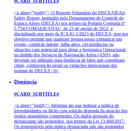
#CARD_SUBTITLE#
<p align="justify"> O Reporte Voluntário do SISCEAB/Air
Safety Report, instituído pelo Departamento de Controle do
Espaço Aéreo (DECEA) nos termos da Portaria Conjunta nº
5.754/COMAER/ANAC, de 23 de agosto de 2022, e
disciplinado por meio da ICA 81-1/2023 do DECEA, tem por
objetivo permitir que qualquer pessoa possa comunicar um
evento, condição latente, falha ativa, circunstâncias ou
situações com potencial para afetar a Segurança Operacional,
no âmbito dos Serviços de Navegação Aérea (ANS), não
devendo ser utilizado para denúncia de fatos que constituam
crime, contravenção penal ou violações intencionais das
normas do DECEA</p>
Denúncia
#CARD_SUBTITLE#
<p align="justify"> Informar ato que indique a prática de
irregularidades ou ilícito cuja solução dependa da atuação dos
órgãos apuratórios competentes. Os dados pessoais do
denunciante são protegidos, nos termos da Lei 13.460/2017.
Os responsáveis pela prática denunciada não são protegidos