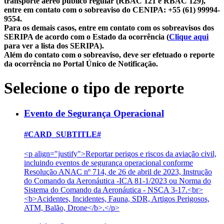
transporte aéreo público regular (RBAC 121 e RBAC 129),
entre em contato com o sobreaviso do CENIPA: +55 (61) 99994-
9554.
Para os demais casos, entre em contato com os sobreavisos dos
SERIPA de acordo com o Estado da ocorrência (
Clique aqui
para ver a lista dos SERIPA).
Além do contato com o sobreaviso, deve ser efetuado o reporte
da ocorrência no Portal Único de Notificação.
Selecione o tipo de reporte
Evento de Segurança Operacional
#CARD_SUBTITLE#
<p align="justify">Reportar perigos e riscos da aviação civil,
incluindo eventos de segurança operacional conforme
Resolução ANAC nº 714, de 26 de abril de 2023, Instrução
do Comando da Aeronáutica -ICA 81-1/2023 ou Norma do
Sistema do Comando da Aeronáutica - NSCA 3-17.<br>
<b>Acidentes, Incidentes, Fauna, SDR, Artigos Perigosos,
ATM, Balão, Drone</b>.</p>