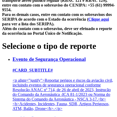
transporte aéreo público regular (RBAC 121 e RBAC 129),
entre em contato com o sobreaviso do CENIPA: +55 (61) 99994-
9554.
Para os demais casos, entre em contato com os sobreavisos dos
SERIPA de acordo com o Estado da ocorrência (
Clique aqui
para ver a lista dos SERIPA).
Além do contato com o sobreaviso, deve ser efetuado o reporte
da ocorrência no Portal Único de Notificação.
Selecione o tipo de reporte
Evento de Segurança Operacional
#CARD_SUBTITLE#
<p align="justify">Reportar perigos e riscos da aviação civil,
incluindo eventos de segurança operacional conforme
Resolução ANAC nº 714, de 26 de abril de 2023, Instrução
do Comando da Aeronáutica -ICA 81-1/2023 ou Norma do
Sistema do Comando da Aeronáutica - NSCA 3-17.<br>
<b>Acidentes, Incidentes, Fauna, SDR, Artigos Perigosos,
ATM, Balão, Drone</b>.</p>