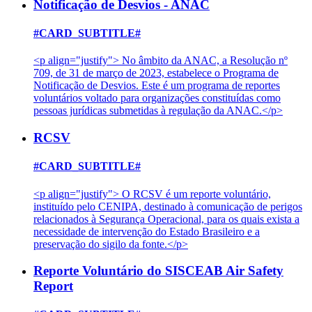
Notificação de Desvios - ANAC
#CARD_SUBTITLE#
<p align="justify"> No âmbito da ANAC, a Resolução nº
709, de 31 de março de 2023, estabelece o Programa de
Notificação de Desvios. Este é um programa de reportes
voluntários voltado para organizações constituídas como
pessoas jurídicas submetidas à regulação da ANAC.</p>
RCSV
#CARD_SUBTITLE#
<p align="justify"> O RCSV é um reporte voluntário,
instituído pelo CENIPA, destinado à comunicação de perigos
relacionados à Segurança Operacional, para os quais exista a
necessidade de intervenção do Estado Brasileiro e a
preservação do sigilo da fonte.</p>
Reporte Voluntário do SISCEAB Air Safety
Report