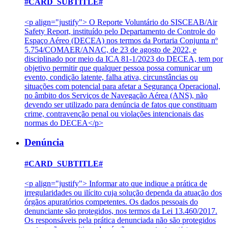
#CARD_SUBTITLE#
<p align="justify"> O Reporte Voluntário do SISCEAB/Air
Safety Report, instituído pelo Departamento de Controle do
Espaço Aéreo (DECEA) nos termos da Portaria Conjunta nº
5.754/COMAER/ANAC, de 23 de agosto de 2022, e
disciplinado por meio da ICA 81-1/2023 do DECEA, tem por
objetivo permitir que qualquer pessoa possa comunicar um
evento, condição latente, falha ativa, circunstâncias ou
situações com potencial para afetar a Segurança Operacional,
no âmbito dos Serviços de Navegação Aérea (ANS), não
devendo ser utilizado para denúncia de fatos que constituam
crime, contravenção penal ou violações intencionais das
normas do DECEA</p>
Denúncia
#CARD_SUBTITLE#
<p align="justify"> Informar ato que indique a prática de
irregularidades ou ilícito cuja solução dependa da atuação dos
órgãos apuratórios competentes. Os dados pessoais do
denunciante são protegidos, nos termos da Lei 13.460/2017.
Os responsáveis pela prática denunciada não são protegidos