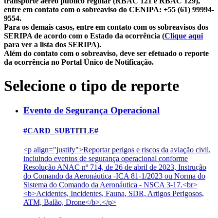
transporte aéreo público regular (RBAC 121 e RBAC 129),
entre em contato com o sobreaviso do CENIPA: +55 (61) 99994-
9554.
Para os demais casos, entre em contato com os sobreavisos dos
SERIPA de acordo com o Estado da ocorrência (
Clique aqui
para ver a lista dos SERIPA).
Além do contato com o sobreaviso, deve ser efetuado o reporte
da ocorrência no Portal Único de Notificação.
Selecione o tipo de reporte
Evento de Segurança Operacional
#CARD_SUBTITLE#
<p align="justify">Reportar perigos e riscos da aviação civil,
incluindo eventos de segurança operacional conforme
Resolução ANAC nº 714, de 26 de abril de 2023, Instrução
do Comando da Aeronáutica -ICA 81-1/2023 ou Norma do
Sistema do Comando da Aeronáutica - NSCA 3-17.<br>
<b>Acidentes, Incidentes, Fauna, SDR, Artigos Perigosos,
ATM, Balão, Drone</b>.</p>