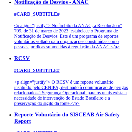
Notificação de Desvios - ANAC
#CARD_SUBTITLE#
<p align="justify"> No âmbito da ANAC, a Resolução nº
709, de 31 de março de 2023, estabelece o Programa de
Notificação de Desvios. Este é um programa de reportes
voluntários voltado para organizações constituídas como
pessoas jurídicas submetidas à regulação da ANAC.</p>
RCSV
#CARD_SUBTITLE#
<p align="justify"> O RCSV é um reporte voluntário,
instituído pelo CENIPA, destinado à comunicação de perigos
relacionados à Segurança Operacional, para os quais exista a
necessidade de intervenção do Estado Brasileiro e a
preservação do sigilo da fonte.</p>
Reporte Voluntário do SISCEAB Air Safety
Report