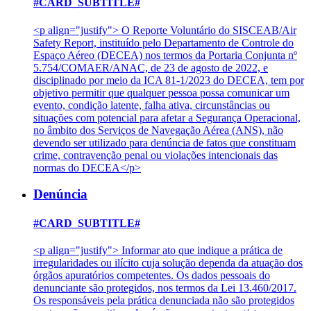
#CARD_SUBTITLE#
<p align="justify"> O Reporte Voluntário do SISCEAB/Air
Safety Report, instituído pelo Departamento de Controle do
Espaço Aéreo (DECEA) nos termos da Portaria Conjunta nº
5.754/COMAER/ANAC, de 23 de agosto de 2022, e
disciplinado por meio da ICA 81-1/2023 do DECEA, tem por
objetivo permitir que qualquer pessoa possa comunicar um
evento, condição latente, falha ativa, circunstâncias ou
situações com potencial para afetar a Segurança Operacional,
no âmbito dos Serviços de Navegação Aérea (ANS), não
devendo ser utilizado para denúncia de fatos que constituam
crime, contravenção penal ou violações intencionais das
normas do DECEA</p>
Denúncia
#CARD_SUBTITLE#
<p align="justify"> Informar ato que indique a prática de
irregularidades ou ilícito cuja solução dependa da atuação dos
órgãos apuratórios competentes. Os dados pessoais do
denunciante são protegidos, nos termos da Lei 13.460/2017.
Os responsáveis pela prática denunciada não são protegidos