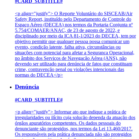
#CARD_SUBTITLE#
<p align="justify"> O Reporte Voluntário do SISCEAB/Air
Safety Report, instituído pelo Departamento de Controle do
Espaço Aéreo (DECEA) nos termos da Portaria Conjunta nº
5.754/COMAER/ANAC, de 23 de agosto de 2022, e
disciplinado por meio da ICA 81-1/2023 do DECEA, tem por
objetivo permitir que qualquer pessoa possa comunicar um
evento, condição latente, falha ativa, circunstâncias ou
situações com potencial para afetar a Segurança Operacional,
no âmbito dos Serviços de Navegação Aérea (ANS), não
devendo ser utilizado para denúncia de fatos que constituam
crime, contravenção penal ou violações intencionais das
normas do DECEA</p>
Denúncia
#CARD_SUBTITLE#
<p align="justify"> Informar ato que indique a prática de
irregularidades ou ilícito cuja solução dependa da atuação dos
órgãos apuratórios competentes. Os dados pessoais do
denunciante são protegidos, nos termos da Lei 13.460/2017.
Os responsáveis pela prática denunciada não são protegidos