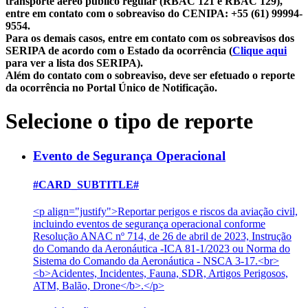
transporte aéreo público regular (RBAC 121 e RBAC 129),
entre em contato com o sobreaviso do CENIPA: +55 (61) 99994-
9554.
Para os demais casos, entre em contato com os sobreavisos dos
SERIPA de acordo com o Estado da ocorrência (
Clique aqui
para ver a lista dos SERIPA).
Além do contato com o sobreaviso, deve ser efetuado o reporte
da ocorrência no Portal Único de Notificação.
Selecione o tipo de reporte
Evento de Segurança Operacional
#CARD_SUBTITLE#
<p align="justify">Reportar perigos e riscos da aviação civil,
incluindo eventos de segurança operacional conforme
Resolução ANAC nº 714, de 26 de abril de 2023, Instrução
do Comando da Aeronáutica -ICA 81-1/2023 ou Norma do
Sistema do Comando da Aeronáutica - NSCA 3-17.<br>
<b>Acidentes, Incidentes, Fauna, SDR, Artigos Perigosos,
ATM, Balão, Drone</b>.</p>