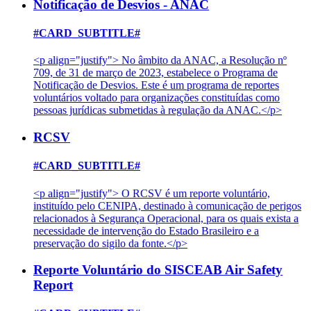
Notificação de Desvios - ANAC
#CARD_SUBTITLE#
<p align="justify"> No âmbito da ANAC, a Resolução nº
709, de 31 de março de 2023, estabelece o Programa de
Notificação de Desvios. Este é um programa de reportes
voluntários voltado para organizações constituídas como
pessoas jurídicas submetidas à regulação da ANAC.</p>
RCSV
#CARD_SUBTITLE#
<p align="justify"> O RCSV é um reporte voluntário,
instituído pelo CENIPA, destinado à comunicação de perigos
relacionados à Segurança Operacional, para os quais exista a
necessidade de intervenção do Estado Brasileiro e a
preservação do sigilo da fonte.</p>
Reporte Voluntário do SISCEAB Air Safety
Report