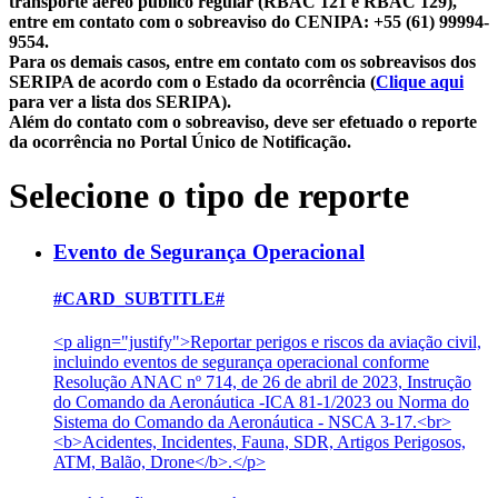
transporte aéreo público regular (RBAC 121 e RBAC 129),
entre em contato com o sobreaviso do CENIPA: +55 (61) 99994-
9554.
Para os demais casos, entre em contato com os sobreavisos dos
SERIPA de acordo com o Estado da ocorrência (
Clique aqui
para ver a lista dos SERIPA).
Além do contato com o sobreaviso, deve ser efetuado o reporte
da ocorrência no Portal Único de Notificação.
Selecione o tipo de reporte
Evento de Segurança Operacional
#CARD_SUBTITLE#
<p align="justify">Reportar perigos e riscos da aviação civil,
incluindo eventos de segurança operacional conforme
Resolução ANAC nº 714, de 26 de abril de 2023, Instrução
do Comando da Aeronáutica -ICA 81-1/2023 ou Norma do
Sistema do Comando da Aeronáutica - NSCA 3-17.<br>
<b>Acidentes, Incidentes, Fauna, SDR, Artigos Perigosos,
ATM, Balão, Drone</b>.</p>