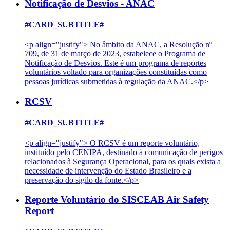
Notificação de Desvios - ANAC
#CARD_SUBTITLE#
<p align="justify"> No âmbito da ANAC, a Resolução nº
709, de 31 de março de 2023, estabelece o Programa de
Notificação de Desvios. Este é um programa de reportes
voluntários voltado para organizações constituídas como
pessoas jurídicas submetidas à regulação da ANAC.</p>
RCSV
#CARD_SUBTITLE#
<p align="justify"> O RCSV é um reporte voluntário,
instituído pelo CENIPA, destinado à comunicação de perigos
relacionados à Segurança Operacional, para os quais exista a
necessidade de intervenção do Estado Brasileiro e a
preservação do sigilo da fonte.</p>
Reporte Voluntário do SISCEAB Air Safety
Report