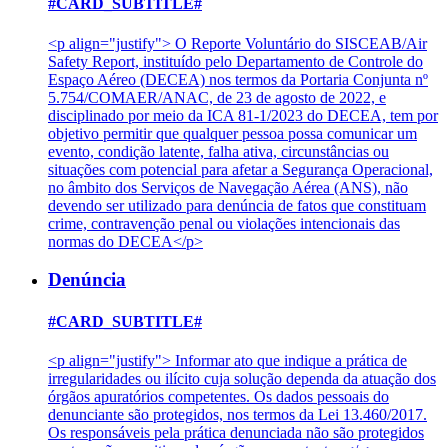
#CARD_SUBTITLE#
<p align="justify"> O Reporte Voluntário do SISCEAB/Air
Safety Report, instituído pelo Departamento de Controle do
Espaço Aéreo (DECEA) nos termos da Portaria Conjunta nº
5.754/COMAER/ANAC, de 23 de agosto de 2022, e
disciplinado por meio da ICA 81-1/2023 do DECEA, tem por
objetivo permitir que qualquer pessoa possa comunicar um
evento, condição latente, falha ativa, circunstâncias ou
situações com potencial para afetar a Segurança Operacional,
no âmbito dos Serviços de Navegação Aérea (ANS), não
devendo ser utilizado para denúncia de fatos que constituam
crime, contravenção penal ou violações intencionais das
normas do DECEA</p>
Denúncia
#CARD_SUBTITLE#
<p align="justify"> Informar ato que indique a prática de
irregularidades ou ilícito cuja solução dependa da atuação dos
órgãos apuratórios competentes. Os dados pessoais do
denunciante são protegidos, nos termos da Lei 13.460/2017.
Os responsáveis pela prática denunciada não são protegidos