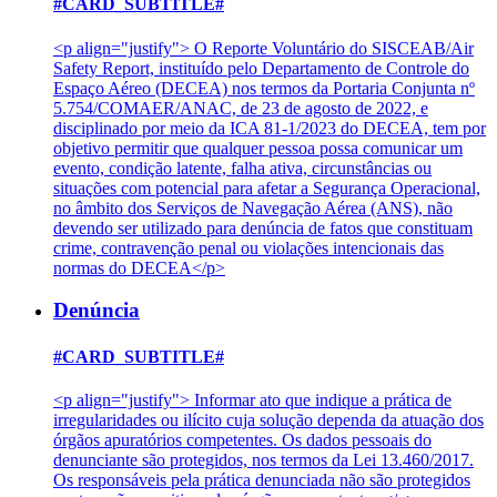
#CARD_SUBTITLE#
<p align="justify"> O Reporte Voluntário do SISCEAB/Air
Safety Report, instituído pelo Departamento de Controle do
Espaço Aéreo (DECEA) nos termos da Portaria Conjunta nº
5.754/COMAER/ANAC, de 23 de agosto de 2022, e
disciplinado por meio da ICA 81-1/2023 do DECEA, tem por
objetivo permitir que qualquer pessoa possa comunicar um
evento, condição latente, falha ativa, circunstâncias ou
situações com potencial para afetar a Segurança Operacional,
no âmbito dos Serviços de Navegação Aérea (ANS), não
devendo ser utilizado para denúncia de fatos que constituam
crime, contravenção penal ou violações intencionais das
normas do DECEA</p>
Denúncia
#CARD_SUBTITLE#
<p align="justify"> Informar ato que indique a prática de
irregularidades ou ilícito cuja solução dependa da atuação dos
órgãos apuratórios competentes. Os dados pessoais do
denunciante são protegidos, nos termos da Lei 13.460/2017.
Os responsáveis pela prática denunciada não são protegidos