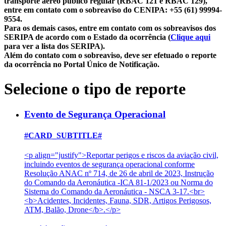
transporte aéreo público regular (RBAC 121 e RBAC 129),
entre em contato com o sobreaviso do CENIPA: +55 (61) 99994-
9554.
Para os demais casos, entre em contato com os sobreavisos dos
SERIPA de acordo com o Estado da ocorrência (
Clique aqui
para ver a lista dos SERIPA).
Além do contato com o sobreaviso, deve ser efetuado o reporte
da ocorrência no Portal Único de Notificação.
Selecione o tipo de reporte
Evento de Segurança Operacional
#CARD_SUBTITLE#
<p align="justify">Reportar perigos e riscos da aviação civil,
incluindo eventos de segurança operacional conforme
Resolução ANAC nº 714, de 26 de abril de 2023, Instrução
do Comando da Aeronáutica -ICA 81-1/2023 ou Norma do
Sistema do Comando da Aeronáutica - NSCA 3-17.<br>
<b>Acidentes, Incidentes, Fauna, SDR, Artigos Perigosos,
ATM, Balão, Drone</b>.</p>