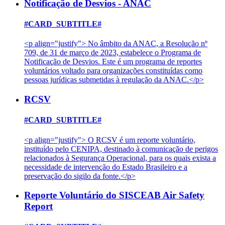
Notificação de Desvios - ANAC
#CARD_SUBTITLE#
<p align="justify"> No âmbito da ANAC, a Resolução nº
709, de 31 de março de 2023, estabelece o Programa de
Notificação de Desvios. Este é um programa de reportes
voluntários voltado para organizações constituídas como
pessoas jurídicas submetidas à regulação da ANAC.</p>
RCSV
#CARD_SUBTITLE#
<p align="justify"> O RCSV é um reporte voluntário,
instituído pelo CENIPA, destinado à comunicação de perigos
relacionados à Segurança Operacional, para os quais exista a
necessidade de intervenção do Estado Brasileiro e a
preservação do sigilo da fonte.</p>
Reporte Voluntário do SISCEAB Air Safety
Report