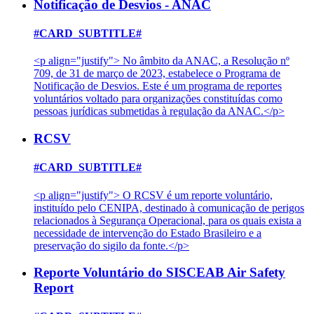
Notificação de Desvios - ANAC
#CARD_SUBTITLE#
<p align="justify"> No âmbito da ANAC, a Resolução nº
709, de 31 de março de 2023, estabelece o Programa de
Notificação de Desvios. Este é um programa de reportes
voluntários voltado para organizações constituídas como
pessoas jurídicas submetidas à regulação da ANAC.</p>
RCSV
#CARD_SUBTITLE#
<p align="justify"> O RCSV é um reporte voluntário,
instituído pelo CENIPA, destinado à comunicação de perigos
relacionados à Segurança Operacional, para os quais exista a
necessidade de intervenção do Estado Brasileiro e a
preservação do sigilo da fonte.</p>
Reporte Voluntário do SISCEAB Air Safety
Report