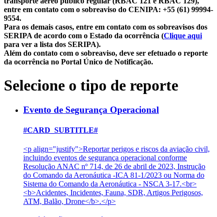
transporte aéreo público regular (RBAC 121 e RBAC 129),
entre em contato com o sobreaviso do CENIPA: +55 (61) 99994-
9554.
Para os demais casos, entre em contato com os sobreavisos dos
SERIPA de acordo com o Estado da ocorrência (
Clique aqui
para ver a lista dos SERIPA).
Além do contato com o sobreaviso, deve ser efetuado o reporte
da ocorrência no Portal Único de Notificação.
Selecione o tipo de reporte
Evento de Segurança Operacional
#CARD_SUBTITLE#
<p align="justify">Reportar perigos e riscos da aviação civil,
incluindo eventos de segurança operacional conforme
Resolução ANAC nº 714, de 26 de abril de 2023, Instrução
do Comando da Aeronáutica -ICA 81-1/2023 ou Norma do
Sistema do Comando da Aeronáutica - NSCA 3-17.<br>
<b>Acidentes, Incidentes, Fauna, SDR, Artigos Perigosos,
ATM, Balão, Drone</b>.</p>