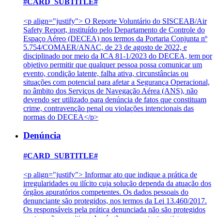
#CARD_SUBTITLE#
<p align="justify"> O Reporte Voluntário do SISCEAB/Air
Safety Report, instituído pelo Departamento de Controle do
Espaço Aéreo (DECEA) nos termos da Portaria Conjunta nº
5.754/COMAER/ANAC, de 23 de agosto de 2022, e
disciplinado por meio da ICA 81-1/2023 do DECEA, tem por
objetivo permitir que qualquer pessoa possa comunicar um
evento, condição latente, falha ativa, circunstâncias ou
situações com potencial para afetar a Segurança Operacional,
no âmbito dos Serviços de Navegação Aérea (ANS), não
devendo ser utilizado para denúncia de fatos que constituam
crime, contravenção penal ou violações intencionais das
normas do DECEA</p>
Denúncia
#CARD_SUBTITLE#
<p align="justify"> Informar ato que indique a prática de
irregularidades ou ilícito cuja solução dependa da atuação dos
órgãos apuratórios competentes. Os dados pessoais do
denunciante são protegidos, nos termos da Lei 13.460/2017.
Os responsáveis pela prática denunciada não são protegidos