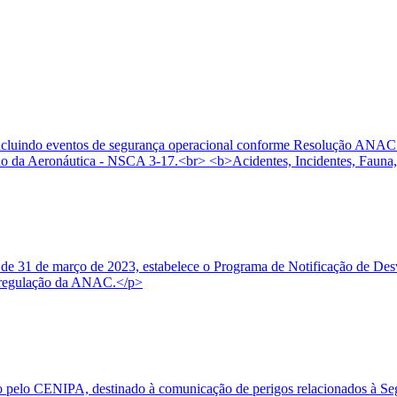
, incluindo eventos de segurança operacional conforme Resolução ANAC
 da Aeronáutica - NSCA 3-17.<br> <b>Acidentes, Incidentes, Fauna,
e 31 de março de 2023, estabelece o Programa de Notificação de Desvi
 à regulação da ANAC.</p>
o pelo CENIPA, destinado à comunicação de perigos relacionados à Seg