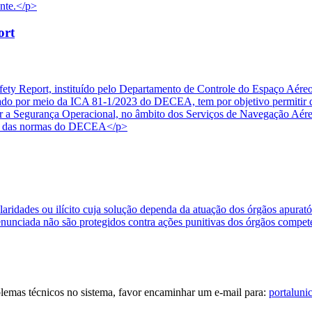
onte.</p>
ort
ety Report, instituído pelo Departamento de Controle do Espaço Aére
 por meio da ICA 81-1/2023 do DECEA, tem por objetivo permitir que
etar a Segurança Operacional, no âmbito dos Serviços de Navegação Aér
ais das normas do DECEA</p>
ularidades ou ilícito cuja solução dependa da atuação dos órgãos apura
enunciada não são protegidos contra ações punitivas dos órgãos compet
blemas técnicos no sistema, favor encaminhar um e-mail para:
portaluni