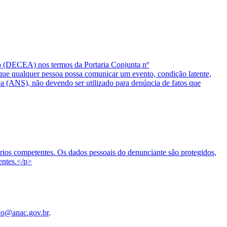
o (DECEA) nos termos da Portaria Conjunta nº
 qualquer pessoa possa comunicar um evento, condição latente,
ea (ANS), não devendo ser utilizado para denúncia de fatos que
tórios competentes. Os dados pessoais do denunciante são protegidos,
entes.</p>
co@anac.gov.br
.