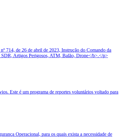
 nº 714, de 26 de abril de 2023, Instrução do Comando da
 SDR, Artigos Perigosos, ATM, Balão, Drone</b>.</p>
os. Este é um programa de reportes voluntários voltado para
urança Operacional, para os quais exista a necessidade de