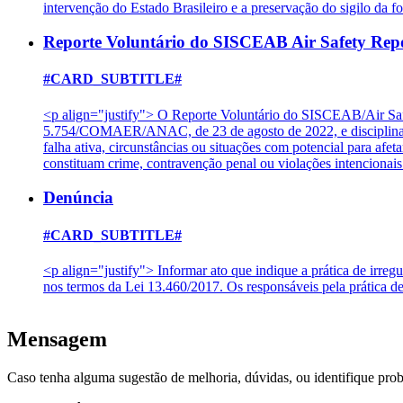
intervenção do Estado Brasileiro e a preservação do sigilo da f
Reporte Voluntário do SISCEAB Air Safety Rep
#CARD_SUBTITLE#
<p align="justify"> O Reporte Voluntário do SISCEAB/Air Saf
5.754/COMAER/ANAC, de 23 de agosto de 2022, e disciplinado
falha ativa, circunstâncias ou situações com potencial para af
constituam crime, contravenção penal ou violações intencion
Denúncia
#CARD_SUBTITLE#
<p align="justify"> Informar ato que indique a prática de irreg
nos termos da Lei 13.460/2017. Os responsáveis pela prática d
Mensagem
Caso tenha alguma sugestão de melhoria, dúvidas, ou identifique pro