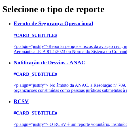
Selecione o tipo de reporte
Evento de Segurança Operacional
#CARD_SUBTITLE#
<p align="justify">Reportar perigos e riscos da aviação civil
Aeronáutica -ICA 81-1/2023 ou Norma do Sistema do Comando
Notificação de Desvios - ANAC
#CARD_SUBTITLE#
<p align="justify"> No âmbito da ANAC, a Resolução nº 709, d
organizações constituídas como pessoas jurídicas submetidas
RCSV
#CARD_SUBTITLE#
<p align="justify"> O RCSV é um reporte voluntário, instituíd