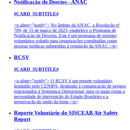
Notificação de Desvios - ANAC
#CARD_SUBTITLE#
<p align="justify"> No âmbito da ANAC, a Resolução nº
709, de 31 de março de 2023, estabelece o Programa de
Notificação de Desvios. Este é um programa de reportes
voluntários voltado para organizações constituídas como
pessoas jurídicas submetidas à regulação da ANAC.</p>
RCSV
#CARD_SUBTITLE#
<p align="justify"> O RCSV é um reporte voluntário,
instituído pelo CENIPA, destinado à comunicação de perigos
relacionados à Segurança Operacional, para os quais exista a
necessidade de intervenção do Estado Brasileiro e a
preservação do sigilo da fonte.</p>
Reporte Voluntário do SISCEAB Air Safety
Report