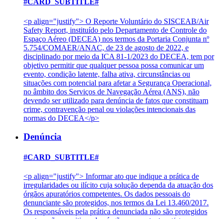
#CARD_SUBTITLE#
<p align="justify"> O Reporte Voluntário do SISCEAB/Air
Safety Report, instituído pelo Departamento de Controle do
Espaço Aéreo (DECEA) nos termos da Portaria Conjunta nº
5.754/COMAER/ANAC, de 23 de agosto de 2022, e
disciplinado por meio da ICA 81-1/2023 do DECEA, tem por
objetivo permitir que qualquer pessoa possa comunicar um
evento, condição latente, falha ativa, circunstâncias ou
situações com potencial para afetar a Segurança Operacional,
no âmbito dos Serviços de Navegação Aérea (ANS), não
devendo ser utilizado para denúncia de fatos que constituam
crime, contravenção penal ou violações intencionais das
normas do DECEA</p>
Denúncia
#CARD_SUBTITLE#
<p align="justify"> Informar ato que indique a prática de
irregularidades ou ilícito cuja solução dependa da atuação dos
órgãos apuratórios competentes. Os dados pessoais do
denunciante são protegidos, nos termos da Lei 13.460/2017.
Os responsáveis pela prática denunciada não são protegidos