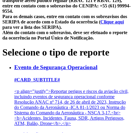
transporte aéreo público regular (RBAC 121 e RBAC 129),
entre em contato com o sobreaviso do CENIPA: +55 (61) 99994-
9554.
Para os demais casos, entre em contato com os sobreavisos dos
SERIPA de acordo com o Estado da ocorrência (
Clique aqui
para ver a lista dos SERIPA).
Além do contato com o sobreaviso, deve ser efetuado o reporte
da ocorrência no Portal Único de Notificação.
Selecione o tipo de reporte
Evento de Segurança Operacional
#CARD_SUBTITLE#
<p align="justify">Reportar perigos e riscos da aviação civil,
incluindo eventos de segurança operacional conforme
Resolução ANAC nº 714, de 26 de abril de 2023, Instrução
do Comando da Aeronáutica -ICA 81-1/2023 ou Norma do
Sistema do Comando da Aeronáutica - NSCA 3-17.<br>
<b>Acidentes, Incidentes, Fauna, SDR, Artigos Perigosos,
ATM, Balão, Drone</b>.</p>