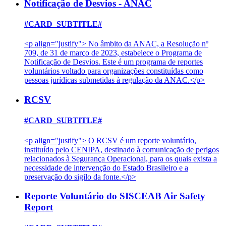
Notificação de Desvios - ANAC
#CARD_SUBTITLE#
<p align="justify"> No âmbito da ANAC, a Resolução nº
709, de 31 de março de 2023, estabelece o Programa de
Notificação de Desvios. Este é um programa de reportes
voluntários voltado para organizações constituídas como
pessoas jurídicas submetidas à regulação da ANAC.</p>
RCSV
#CARD_SUBTITLE#
<p align="justify"> O RCSV é um reporte voluntário,
instituído pelo CENIPA, destinado à comunicação de perigos
relacionados à Segurança Operacional, para os quais exista a
necessidade de intervenção do Estado Brasileiro e a
preservação do sigilo da fonte.</p>
Reporte Voluntário do SISCEAB Air Safety
Report