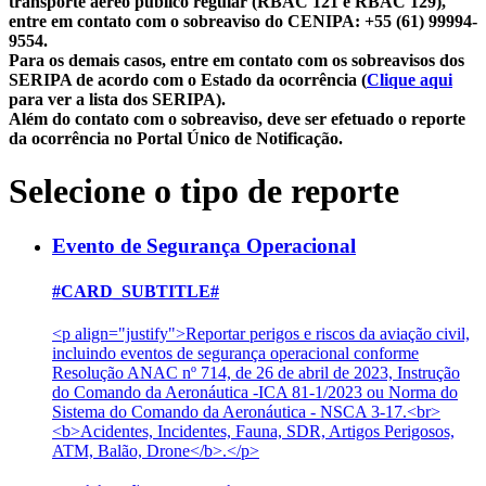
transporte aéreo público regular (RBAC 121 e RBAC 129),
entre em contato com o sobreaviso do CENIPA: +55 (61) 99994-
9554.
Para os demais casos, entre em contato com os sobreavisos dos
SERIPA de acordo com o Estado da ocorrência (
Clique aqui
para ver a lista dos SERIPA).
Além do contato com o sobreaviso, deve ser efetuado o reporte
da ocorrência no Portal Único de Notificação.
Selecione o tipo de reporte
Evento de Segurança Operacional
#CARD_SUBTITLE#
<p align="justify">Reportar perigos e riscos da aviação civil,
incluindo eventos de segurança operacional conforme
Resolução ANAC nº 714, de 26 de abril de 2023, Instrução
do Comando da Aeronáutica -ICA 81-1/2023 ou Norma do
Sistema do Comando da Aeronáutica - NSCA 3-17.<br>
<b>Acidentes, Incidentes, Fauna, SDR, Artigos Perigosos,
ATM, Balão, Drone</b>.</p>