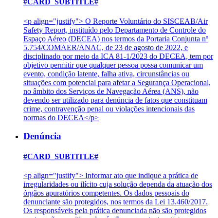
#CARD_SUBTITLE#
<p align="justify"> O Reporte Voluntário do SISCEAB/Air
Safety Report, instituído pelo Departamento de Controle do
Espaço Aéreo (DECEA) nos termos da Portaria Conjunta nº
5.754/COMAER/ANAC, de 23 de agosto de 2022, e
disciplinado por meio da ICA 81-1/2023 do DECEA, tem por
objetivo permitir que qualquer pessoa possa comunicar um
evento, condição latente, falha ativa, circunstâncias ou
situações com potencial para afetar a Segurança Operacional,
no âmbito dos Serviços de Navegação Aérea (ANS), não
devendo ser utilizado para denúncia de fatos que constituam
crime, contravenção penal ou violações intencionais das
normas do DECEA</p>
Denúncia
#CARD_SUBTITLE#
<p align="justify"> Informar ato que indique a prática de
irregularidades ou ilícito cuja solução dependa da atuação dos
órgãos apuratórios competentes. Os dados pessoais do
denunciante são protegidos, nos termos da Lei 13.460/2017.
Os responsáveis pela prática denunciada não são protegidos