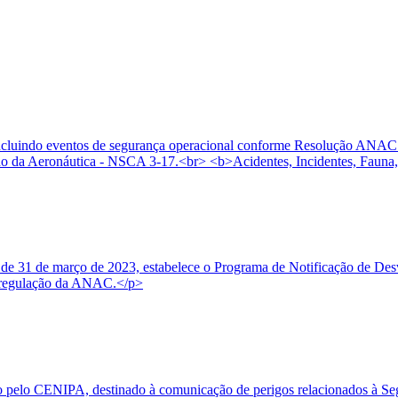
, incluindo eventos de segurança operacional conforme Resolução ANAC
 da Aeronáutica - NSCA 3-17.<br> <b>Acidentes, Incidentes, Fauna,
e 31 de março de 2023, estabelece o Programa de Notificação de Desvi
 à regulação da ANAC.</p>
o pelo CENIPA, destinado à comunicação de perigos relacionados à Seg