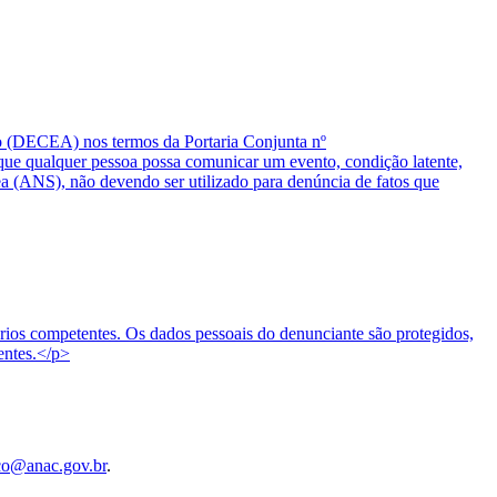
o (DECEA) nos termos da Portaria Conjunta nº
 qualquer pessoa possa comunicar um evento, condição latente,
ea (ANS), não devendo ser utilizado para denúncia de fatos que
tórios competentes. Os dados pessoais do denunciante são protegidos,
entes.</p>
co@anac.gov.br
.