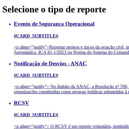
Selecione o tipo de reporte
Evento de Segurança Operacional
#CARD_SUBTITLE#
<p align="justify">Reportar perigos e riscos da aviação civil
Aeronáutica -ICA 81-1/2023 ou Norma do Sistema do Comando
Notificação de Desvios - ANAC
#CARD_SUBTITLE#
<p align="justify"> No âmbito da ANAC, a Resolução nº 709, d
organizações constituídas como pessoas jurídicas submetidas
RCSV
#CARD_SUBTITLE#
<p align="justify"> O RCSV é um reporte voluntário, instituíd