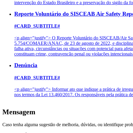
intervenção do Estado Brasileiro e a preservação do sigilo da f
Reporte Voluntário do SISCEAB Air Safety Rep
#CARD_SUBTITLE#
<p align="justify"> O Reporte Voluntário do SISCEAB/Air Saf
5.754/COMAER/ANAC, de 23 de agosto de 2022, e disciplinado
falha ativa, circunstâncias ou situações com potencial para af
constituam crime, contravenção penal ou violações intencion
Denúncia
#CARD_SUBTITLE#
<p align="justify"> Informar ato que indique a prática de irreg
nos termos da Lei 13.460/2017. Os responsáveis pela prática d
Mensagem
Caso tenha alguma sugestão de melhoria, dúvidas, ou identifique pro