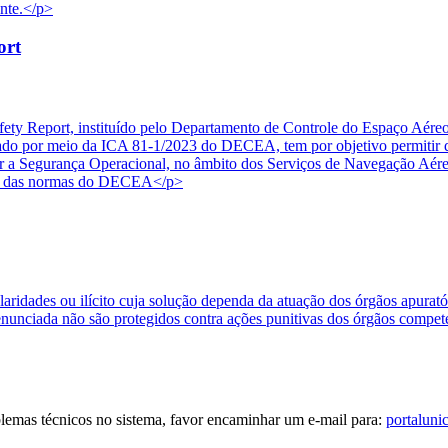
onte.</p>
ort
ety Report, instituído pelo Departamento de Controle do Espaço Aére
 por meio da ICA 81-1/2023 do DECEA, tem por objetivo permitir que
etar a Segurança Operacional, no âmbito dos Serviços de Navegação Aér
ais das normas do DECEA</p>
ularidades ou ilícito cuja solução dependa da atuação dos órgãos apura
enunciada não são protegidos contra ações punitivas dos órgãos compet
blemas técnicos no sistema, favor encaminhar um e-mail para:
portaluni