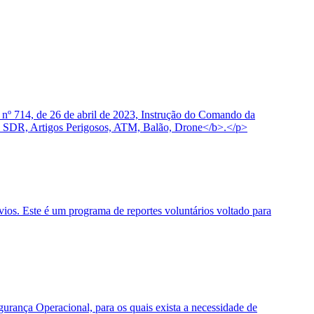
 nº 714, de 26 de abril de 2023, Instrução do Comando da
 SDR, Artigos Perigosos, ATM, Balão, Drone</b>.</p>
os. Este é um programa de reportes voluntários voltado para
urança Operacional, para os quais exista a necessidade de