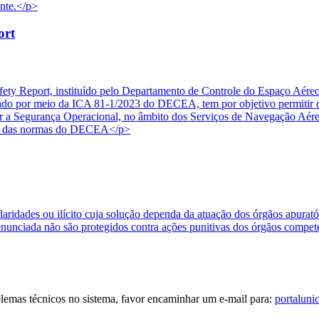
onte.</p>
ort
ety Report, instituído pelo Departamento de Controle do Espaço Aére
 por meio da ICA 81-1/2023 do DECEA, tem por objetivo permitir que
etar a Segurança Operacional, no âmbito dos Serviços de Navegação Aér
ais das normas do DECEA</p>
ularidades ou ilícito cuja solução dependa da atuação dos órgãos apura
enunciada não são protegidos contra ações punitivas dos órgãos compet
blemas técnicos no sistema, favor encaminhar um e-mail para:
portaluni