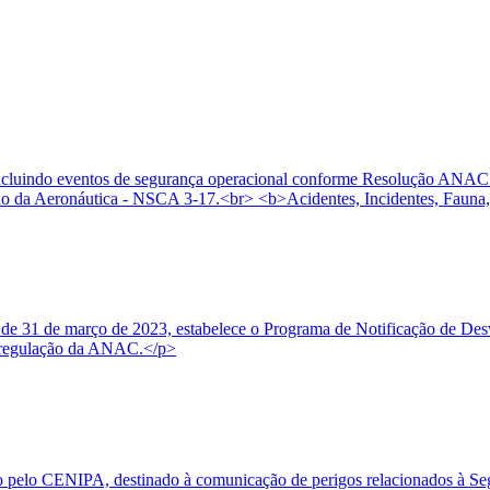
, incluindo eventos de segurança operacional conforme Resolução ANAC
 da Aeronáutica - NSCA 3-17.<br> <b>Acidentes, Incidentes, Fauna,
e 31 de março de 2023, estabelece o Programa de Notificação de Desvi
 à regulação da ANAC.</p>
o pelo CENIPA, destinado à comunicação de perigos relacionados à Seg