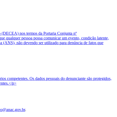
o (DECEA) nos termos da Portaria Conjunta nº
 qualquer pessoa possa comunicar um evento, condição latente,
ea (ANS), não devendo ser utilizado para denúncia de fatos que
tórios competentes. Os dados pessoais do denunciante são protegidos,
entes.</p>
co@anac.gov.br
.