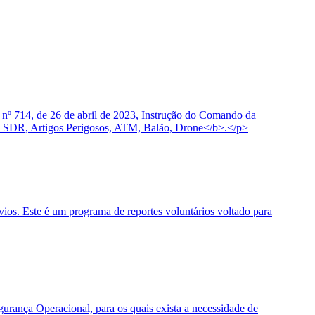
 nº 714, de 26 de abril de 2023, Instrução do Comando da
 SDR, Artigos Perigosos, ATM, Balão, Drone</b>.</p>
os. Este é um programa de reportes voluntários voltado para
urança Operacional, para os quais exista a necessidade de