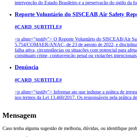
intervenção do Estado Brasileiro e a preservação do sigilo da f
Reporte Voluntário do SISCEAB Air Safety Rep
#CARD_SUBTITLE#
<p align="justify"> O Reporte Voluntário do SISCEAB/Air Saf
5.754/COMAER/ANAC, de 23 de agosto de 2022, e disciplinado
falha ativa, circunstâncias ou situações com potencial para af
constituam crime, contravenção penal ou violações intencion
Denúncia
#CARD_SUBTITLE#
<p align="justify"> Informar ato que indique a prática de irreg
nos termos da Lei 13.460/2017. Os responsáveis pela prática d
Mensagem
Caso tenha alguma sugestão de melhoria, dúvidas, ou identifique pro