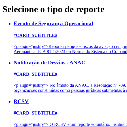
Selecione o tipo de reporte
Evento de Segurança Operacional
#CARD_SUBTITLE#
<p align="justify">Reportar perigos e riscos da aviação civil
Aeronáutica -ICA 81-1/2023 ou Norma do Sistema do Comando
Notificação de Desvios - ANAC
#CARD_SUBTITLE#
<p align="justify"> No âmbito da ANAC, a Resolução nº 709, d
organizações constituídas como pessoas jurídicas submetidas
RCSV
#CARD_SUBTITLE#
<p align="justify"> O RCSV é um reporte voluntário, instituíd