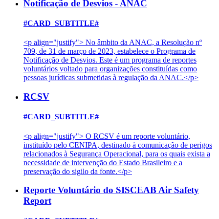
Notificação de Desvios - ANAC
#CARD_SUBTITLE#
<p align="justify"> No âmbito da ANAC, a Resolução nº
709, de 31 de março de 2023, estabelece o Programa de
Notificação de Desvios. Este é um programa de reportes
voluntários voltado para organizações constituídas como
pessoas jurídicas submetidas à regulação da ANAC.</p>
RCSV
#CARD_SUBTITLE#
<p align="justify"> O RCSV é um reporte voluntário,
instituído pelo CENIPA, destinado à comunicação de perigos
relacionados à Segurança Operacional, para os quais exista a
necessidade de intervenção do Estado Brasileiro e a
preservação do sigilo da fonte.</p>
Reporte Voluntário do SISCEAB Air Safety
Report