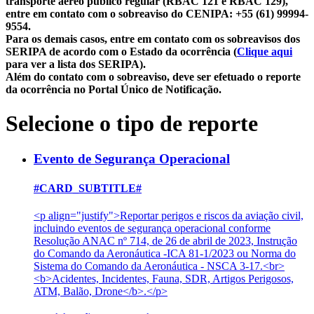
transporte aéreo público regular (RBAC 121 e RBAC 129),
entre em contato com o sobreaviso do CENIPA: +55 (61) 99994-
9554.
Para os demais casos, entre em contato com os sobreavisos dos
SERIPA de acordo com o Estado da ocorrência (
Clique aqui
para ver a lista dos SERIPA).
Além do contato com o sobreaviso, deve ser efetuado o reporte
da ocorrência no Portal Único de Notificação.
Selecione o tipo de reporte
Evento de Segurança Operacional
#CARD_SUBTITLE#
<p align="justify">Reportar perigos e riscos da aviação civil,
incluindo eventos de segurança operacional conforme
Resolução ANAC nº 714, de 26 de abril de 2023, Instrução
do Comando da Aeronáutica -ICA 81-1/2023 ou Norma do
Sistema do Comando da Aeronáutica - NSCA 3-17.<br>
<b>Acidentes, Incidentes, Fauna, SDR, Artigos Perigosos,
ATM, Balão, Drone</b>.</p>