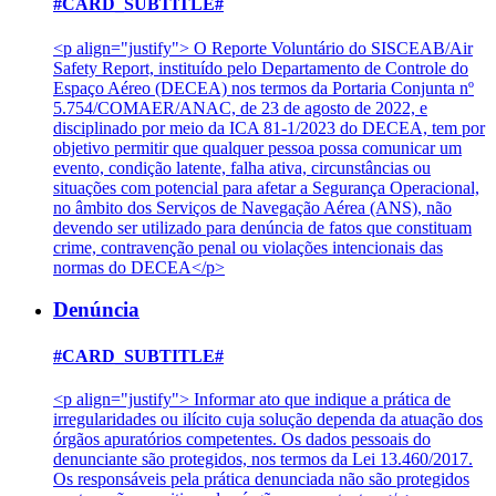
#CARD_SUBTITLE#
<p align="justify"> O Reporte Voluntário do SISCEAB/Air
Safety Report, instituído pelo Departamento de Controle do
Espaço Aéreo (DECEA) nos termos da Portaria Conjunta nº
5.754/COMAER/ANAC, de 23 de agosto de 2022, e
disciplinado por meio da ICA 81-1/2023 do DECEA, tem por
objetivo permitir que qualquer pessoa possa comunicar um
evento, condição latente, falha ativa, circunstâncias ou
situações com potencial para afetar a Segurança Operacional,
no âmbito dos Serviços de Navegação Aérea (ANS), não
devendo ser utilizado para denúncia de fatos que constituam
crime, contravenção penal ou violações intencionais das
normas do DECEA</p>
Denúncia
#CARD_SUBTITLE#
<p align="justify"> Informar ato que indique a prática de
irregularidades ou ilícito cuja solução dependa da atuação dos
órgãos apuratórios competentes. Os dados pessoais do
denunciante são protegidos, nos termos da Lei 13.460/2017.
Os responsáveis pela prática denunciada não são protegidos