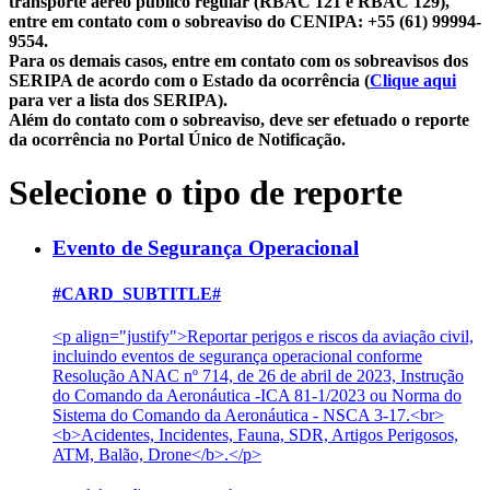
transporte aéreo público regular (RBAC 121 e RBAC 129),
entre em contato com o sobreaviso do CENIPA: +55 (61) 99994-
9554.
Para os demais casos, entre em contato com os sobreavisos dos
SERIPA de acordo com o Estado da ocorrência (
Clique aqui
para ver a lista dos SERIPA).
Além do contato com o sobreaviso, deve ser efetuado o reporte
da ocorrência no Portal Único de Notificação.
Selecione o tipo de reporte
Evento de Segurança Operacional
#CARD_SUBTITLE#
<p align="justify">Reportar perigos e riscos da aviação civil,
incluindo eventos de segurança operacional conforme
Resolução ANAC nº 714, de 26 de abril de 2023, Instrução
do Comando da Aeronáutica -ICA 81-1/2023 ou Norma do
Sistema do Comando da Aeronáutica - NSCA 3-17.<br>
<b>Acidentes, Incidentes, Fauna, SDR, Artigos Perigosos,
ATM, Balão, Drone</b>.</p>