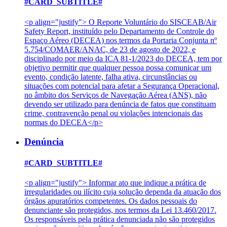
#CARD_SUBTITLE#
<p align="justify"> O Reporte Voluntário do SISCEAB/Air
Safety Report, instituído pelo Departamento de Controle do
Espaço Aéreo (DECEA) nos termos da Portaria Conjunta nº
5.754/COMAER/ANAC, de 23 de agosto de 2022, e
disciplinado por meio da ICA 81-1/2023 do DECEA, tem por
objetivo permitir que qualquer pessoa possa comunicar um
evento, condição latente, falha ativa, circunstâncias ou
situações com potencial para afetar a Segurança Operacional,
no âmbito dos Serviços de Navegação Aérea (ANS), não
devendo ser utilizado para denúncia de fatos que constituam
crime, contravenção penal ou violações intencionais das
normas do DECEA</p>
Denúncia
#CARD_SUBTITLE#
<p align="justify"> Informar ato que indique a prática de
irregularidades ou ilícito cuja solução dependa da atuação dos
órgãos apuratórios competentes. Os dados pessoais do
denunciante são protegidos, nos termos da Lei 13.460/2017.
Os responsáveis pela prática denunciada não são protegidos