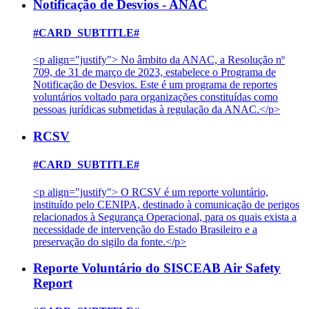
Notificação de Desvios - ANAC
#CARD_SUBTITLE#
<p align="justify"> No âmbito da ANAC, a Resolução nº
709, de 31 de março de 2023, estabelece o Programa de
Notificação de Desvios. Este é um programa de reportes
voluntários voltado para organizações constituídas como
pessoas jurídicas submetidas à regulação da ANAC.</p>
RCSV
#CARD_SUBTITLE#
<p align="justify"> O RCSV é um reporte voluntário,
instituído pelo CENIPA, destinado à comunicação de perigos
relacionados à Segurança Operacional, para os quais exista a
necessidade de intervenção do Estado Brasileiro e a
preservação do sigilo da fonte.</p>
Reporte Voluntário do SISCEAB Air Safety
Report