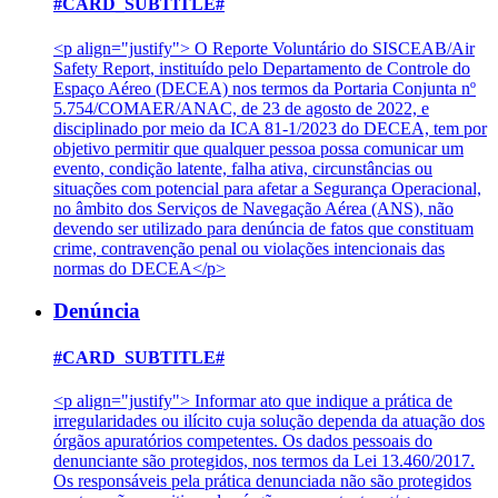
#CARD_SUBTITLE#
<p align="justify"> O Reporte Voluntário do SISCEAB/Air
Safety Report, instituído pelo Departamento de Controle do
Espaço Aéreo (DECEA) nos termos da Portaria Conjunta nº
5.754/COMAER/ANAC, de 23 de agosto de 2022, e
disciplinado por meio da ICA 81-1/2023 do DECEA, tem por
objetivo permitir que qualquer pessoa possa comunicar um
evento, condição latente, falha ativa, circunstâncias ou
situações com potencial para afetar a Segurança Operacional,
no âmbito dos Serviços de Navegação Aérea (ANS), não
devendo ser utilizado para denúncia de fatos que constituam
crime, contravenção penal ou violações intencionais das
normas do DECEA</p>
Denúncia
#CARD_SUBTITLE#
<p align="justify"> Informar ato que indique a prática de
irregularidades ou ilícito cuja solução dependa da atuação dos
órgãos apuratórios competentes. Os dados pessoais do
denunciante são protegidos, nos termos da Lei 13.460/2017.
Os responsáveis pela prática denunciada não são protegidos