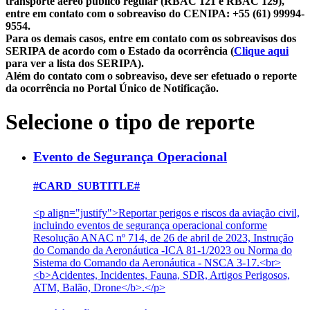
transporte aéreo público regular (RBAC 121 e RBAC 129),
entre em contato com o sobreaviso do CENIPA: +55 (61) 99994-
9554.
Para os demais casos, entre em contato com os sobreavisos dos
SERIPA de acordo com o Estado da ocorrência (
Clique aqui
para ver a lista dos SERIPA).
Além do contato com o sobreaviso, deve ser efetuado o reporte
da ocorrência no Portal Único de Notificação.
Selecione o tipo de reporte
Evento de Segurança Operacional
#CARD_SUBTITLE#
<p align="justify">Reportar perigos e riscos da aviação civil,
incluindo eventos de segurança operacional conforme
Resolução ANAC nº 714, de 26 de abril de 2023, Instrução
do Comando da Aeronáutica -ICA 81-1/2023 ou Norma do
Sistema do Comando da Aeronáutica - NSCA 3-17.<br>
<b>Acidentes, Incidentes, Fauna, SDR, Artigos Perigosos,
ATM, Balão, Drone</b>.</p>