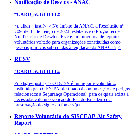
Notificação de Desvios - ANAC
#CARD_SUBTITLE#
<p align="justify"> No âmbito da ANAC, a Resolução nº
709, de 31 de março de 2023, estabelece o Programa de
Notificação de Desvios. Este é um programa de reportes
voluntários voltado para organizações constituídas como
pessoas jurídicas submetidas à regulação da ANAC.</p>
RCSV
#CARD_SUBTITLE#
<p align="justify"> O RCSV é um reporte voluntário,
instituído pelo CENIPA, destinado à comunicação de perigos
relacionados à Segurança Operacional, para os quais exista a
necessidade de intervenção do Estado Brasileiro e a
preservação do sigilo da fonte.</p>
Reporte Voluntário do SISCEAB Air Safety
Report