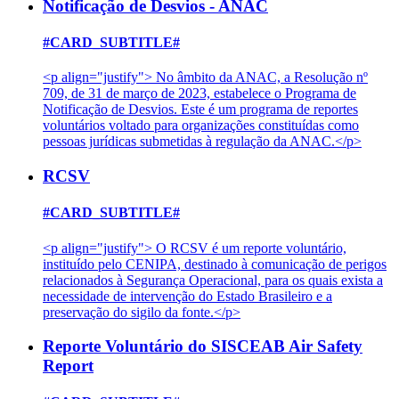
Notificação de Desvios - ANAC
#CARD_SUBTITLE#
<p align="justify"> No âmbito da ANAC, a Resolução nº
709, de 31 de março de 2023, estabelece o Programa de
Notificação de Desvios. Este é um programa de reportes
voluntários voltado para organizações constituídas como
pessoas jurídicas submetidas à regulação da ANAC.</p>
RCSV
#CARD_SUBTITLE#
<p align="justify"> O RCSV é um reporte voluntário,
instituído pelo CENIPA, destinado à comunicação de perigos
relacionados à Segurança Operacional, para os quais exista a
necessidade de intervenção do Estado Brasileiro e a
preservação do sigilo da fonte.</p>
Reporte Voluntário do SISCEAB Air Safety
Report