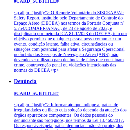
#CARD_SUBTITLE#
<p align="justify"> O Reporte Voluntário do SISCEAB/Air
Safety Report, instituído pelo Departamento de Controle do
Espaço Aéreo (DECEA) nos termos da Portaria Conjunta nº
5.754/COMAER/ANAC, de 23 de agosto de 2022, e
disciplinado por meio da ICA 81-1/2023 do DECEA, tem por
objetivo permitir que qualquer pessoa possa comunicar um
evento, condição latente, falha ativa, circunstâncias ou
situações com potencial para afetar a Segurança Operacional,
no âmbito dos Serviços de Navegação Aérea (ANS), não
devendo ser utilizado para denúncia de fatos que constituam
crime, contravenção penal ou violações intencionais das
normas do DECEA</p>
Denúncia
#CARD_SUBTITLE#
<p align="justify"> Informar ato que indique a prática de
irregularidades ou ilícito cuja solução dependa da atuação dos
órgãos apuratórios competentes. Os dados pessoais do
denunciante são protegidos, nos termos da Lei 13.460/2017.
Os responsáveis pela prática denunciada não são protegidos