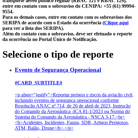
transporte aéreo público regular (RBAC 121 e RBAC 129),
entre em contato com o sobreaviso do CENIPA: +55 (61) 99994-
9554.
Para os demais casos, entre em contato com os sobreavisos dos
SERIPA de acordo com o Estado da ocorrência (
Clique aqui
para ver a lista dos SERIPA).
Além do contato com o sobreaviso, deve ser efetuado o reporte
da ocorrência no Portal Único de Notificação.
Selecione o tipo de reporte
Evento de Segurança Operacional
#CARD_SUBTITLE#
<p align="justify">Reportar perigos e riscos da aviação civil,
incluindo eventos de segurança operacional conforme
Resolução ANAC nº 714, de 26 de abril de 2023, Instrução
do Comando da Aeronáutica -ICA 81-1/2023 ou Norma do
Sistema do Comando da Aeronáutica - NSCA 3-17.<br>
<b>Acidentes, Incidentes, Fauna, SDR, Artigos Perigosos,
ATM, Balão, Drone</b>.</p>