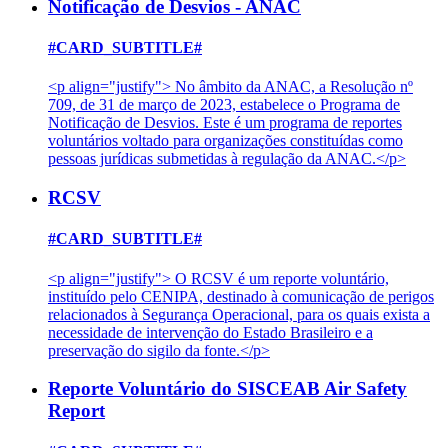
Notificação de Desvios - ANAC
#CARD_SUBTITLE#
<p align="justify"> No âmbito da ANAC, a Resolução nº
709, de 31 de março de 2023, estabelece o Programa de
Notificação de Desvios. Este é um programa de reportes
voluntários voltado para organizações constituídas como
pessoas jurídicas submetidas à regulação da ANAC.</p>
RCSV
#CARD_SUBTITLE#
<p align="justify"> O RCSV é um reporte voluntário,
instituído pelo CENIPA, destinado à comunicação de perigos
relacionados à Segurança Operacional, para os quais exista a
necessidade de intervenção do Estado Brasileiro e a
preservação do sigilo da fonte.</p>
Reporte Voluntário do SISCEAB Air Safety
Report