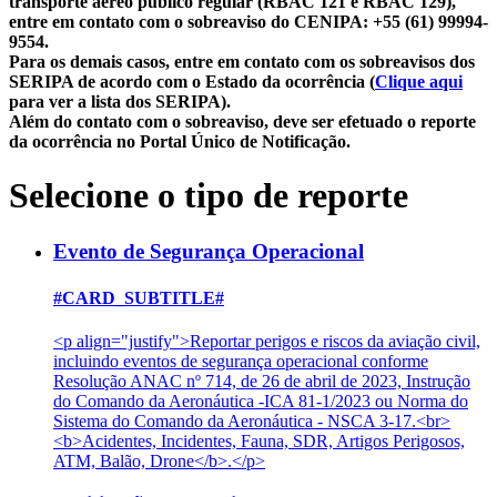
transporte aéreo público regular (RBAC 121 e RBAC 129),
entre em contato com o sobreaviso do CENIPA: +55 (61) 99994-
9554.
Para os demais casos, entre em contato com os sobreavisos dos
SERIPA de acordo com o Estado da ocorrência (
Clique aqui
para ver a lista dos SERIPA).
Além do contato com o sobreaviso, deve ser efetuado o reporte
da ocorrência no Portal Único de Notificação.
Selecione o tipo de reporte
Evento de Segurança Operacional
#CARD_SUBTITLE#
<p align="justify">Reportar perigos e riscos da aviação civil,
incluindo eventos de segurança operacional conforme
Resolução ANAC nº 714, de 26 de abril de 2023, Instrução
do Comando da Aeronáutica -ICA 81-1/2023 ou Norma do
Sistema do Comando da Aeronáutica - NSCA 3-17.<br>
<b>Acidentes, Incidentes, Fauna, SDR, Artigos Perigosos,
ATM, Balão, Drone</b>.</p>