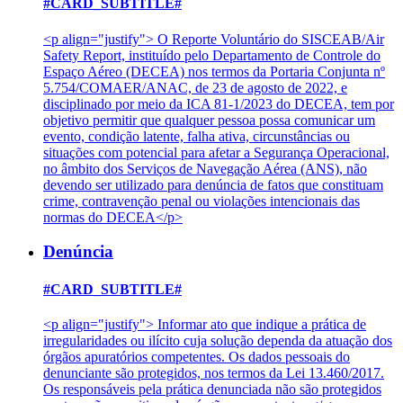
#CARD_SUBTITLE#
<p align="justify"> O Reporte Voluntário do SISCEAB/Air
Safety Report, instituído pelo Departamento de Controle do
Espaço Aéreo (DECEA) nos termos da Portaria Conjunta nº
5.754/COMAER/ANAC, de 23 de agosto de 2022, e
disciplinado por meio da ICA 81-1/2023 do DECEA, tem por
objetivo permitir que qualquer pessoa possa comunicar um
evento, condição latente, falha ativa, circunstâncias ou
situações com potencial para afetar a Segurança Operacional,
no âmbito dos Serviços de Navegação Aérea (ANS), não
devendo ser utilizado para denúncia de fatos que constituam
crime, contravenção penal ou violações intencionais das
normas do DECEA</p>
Denúncia
#CARD_SUBTITLE#
<p align="justify"> Informar ato que indique a prática de
irregularidades ou ilícito cuja solução dependa da atuação dos
órgãos apuratórios competentes. Os dados pessoais do
denunciante são protegidos, nos termos da Lei 13.460/2017.
Os responsáveis pela prática denunciada não são protegidos