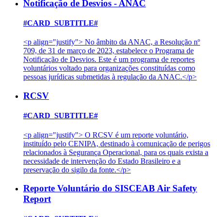
Notificação de Desvios - ANAC
#CARD_SUBTITLE#
<p align="justify"> No âmbito da ANAC, a Resolução nº
709, de 31 de março de 2023, estabelece o Programa de
Notificação de Desvios. Este é um programa de reportes
voluntários voltado para organizações constituídas como
pessoas jurídicas submetidas à regulação da ANAC.</p>
RCSV
#CARD_SUBTITLE#
<p align="justify"> O RCSV é um reporte voluntário,
instituído pelo CENIPA, destinado à comunicação de perigos
relacionados à Segurança Operacional, para os quais exista a
necessidade de intervenção do Estado Brasileiro e a
preservação do sigilo da fonte.</p>
Reporte Voluntário do SISCEAB Air Safety
Report