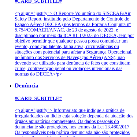
#CARD_SUBTITLE#
<p align="justify"> O Reporte Voluntário do SISCEAB/Air
Safety Report, instituído pelo Departamento de Controle do
Espaço Aéreo (DECEA) nos termos da Portaria Conjunta nº
5.754/COMAER/ANAC, de 23 de agosto de 2022, e
disciplinado por meio da ICA 81-1/2023 do DECEA, tem por
objetivo permitir que qualquer pessoa possa comunicar um
evento, condição latente, falha ativa, circunstâncias ou
situações com potencial para afetar a Segurança Operacional,
no âmbito dos Serviços de Navegação Aérea (ANS), não
devendo ser utilizado para denúncia de fatos que constituam
crime, contravenção penal ou violações intencionais das
normas do DECEA</p>
Denúncia
#CARD_SUBTITLE#
<p align="justify"> Informar ato que indique a prática de
irregularidades ou ilícito cuja solução dependa da atuação dos
órgãos apuratórios competentes. Os dados pessoais do
denunciante são protegidos, nos termos da Lei 13.460/2017.
Os responsáveis pela prática denunciada não são protegidos