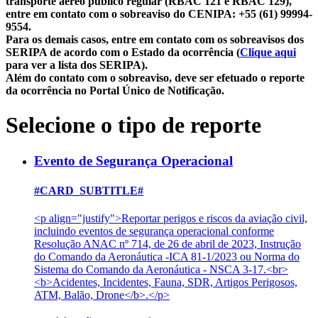
transporte aéreo público regular (RBAC 121 e RBAC 129),
entre em contato com o sobreaviso do CENIPA: +55 (61) 99994-
9554.
Para os demais casos, entre em contato com os sobreavisos dos
SERIPA de acordo com o Estado da ocorrência (
Clique aqui
para ver a lista dos SERIPA).
Além do contato com o sobreaviso, deve ser efetuado o reporte
da ocorrência no Portal Único de Notificação.
Selecione o tipo de reporte
Evento de Segurança Operacional
#CARD_SUBTITLE#
<p align="justify">Reportar perigos e riscos da aviação civil,
incluindo eventos de segurança operacional conforme
Resolução ANAC nº 714, de 26 de abril de 2023, Instrução
do Comando da Aeronáutica -ICA 81-1/2023 ou Norma do
Sistema do Comando da Aeronáutica - NSCA 3-17.<br>
<b>Acidentes, Incidentes, Fauna, SDR, Artigos Perigosos,
ATM, Balão, Drone</b>.</p>