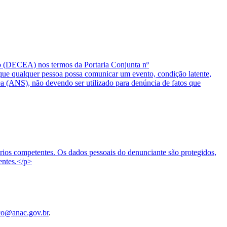
o (DECEA) nos termos da Portaria Conjunta nº
 qualquer pessoa possa comunicar um evento, condição latente,
ea (ANS), não devendo ser utilizado para denúncia de fatos que
tórios competentes. Os dados pessoais do denunciante são protegidos,
entes.</p>
co@anac.gov.br
.