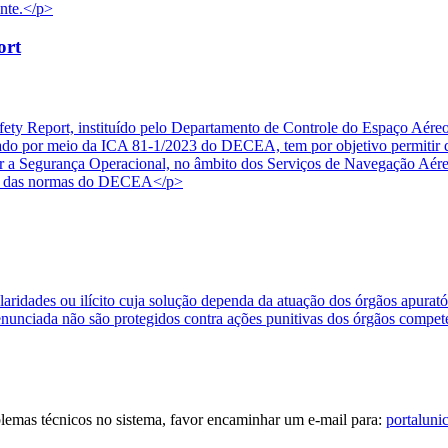
onte.</p>
ort
ety Report, instituído pelo Departamento de Controle do Espaço Aére
 por meio da ICA 81-1/2023 do DECEA, tem por objetivo permitir que
etar a Segurança Operacional, no âmbito dos Serviços de Navegação Aér
ais das normas do DECEA</p>
ularidades ou ilícito cuja solução dependa da atuação dos órgãos apura
enunciada não são protegidos contra ações punitivas dos órgãos compet
blemas técnicos no sistema, favor encaminhar um e-mail para:
portaluni