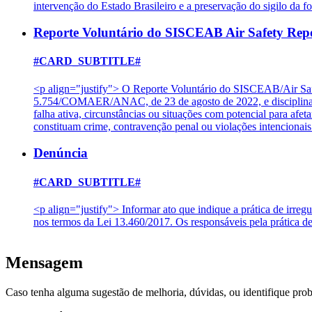
intervenção do Estado Brasileiro e a preservação do sigilo da f
Reporte Voluntário do SISCEAB Air Safety Rep
#CARD_SUBTITLE#
<p align="justify"> O Reporte Voluntário do SISCEAB/Air Saf
5.754/COMAER/ANAC, de 23 de agosto de 2022, e disciplinado
falha ativa, circunstâncias ou situações com potencial para af
constituam crime, contravenção penal ou violações intencion
Denúncia
#CARD_SUBTITLE#
<p align="justify"> Informar ato que indique a prática de irreg
nos termos da Lei 13.460/2017. Os responsáveis pela prática d
Mensagem
Caso tenha alguma sugestão de melhoria, dúvidas, ou identifique pro