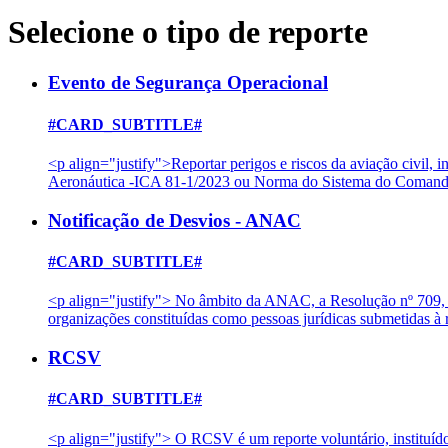
Selecione o tipo de reporte
Evento de Segurança Operacional
#CARD_SUBTITLE#
<p align="justify">Reportar perigos e riscos da aviação civil
Aeronáutica -ICA 81-1/2023 ou Norma do Sistema do Comando
Notificação de Desvios - ANAC
#CARD_SUBTITLE#
<p align="justify"> No âmbito da ANAC, a Resolução nº 709, d
organizações constituídas como pessoas jurídicas submetidas
RCSV
#CARD_SUBTITLE#
<p align="justify"> O RCSV é um reporte voluntário, instituíd