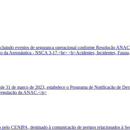
, incluindo eventos de segurança operacional conforme Resolução ANAC
 da Aeronáutica - NSCA 3-17.<br> <b>Acidentes, Incidentes, Fauna,
e 31 de março de 2023, estabelece o Programa de Notificação de Desvi
 à regulação da ANAC.</p>
o pelo CENIPA, destinado à comunicação de perigos relacionados à Seg