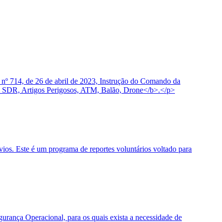
 nº 714, de 26 de abril de 2023, Instrução do Comando da
 SDR, Artigos Perigosos, ATM, Balão, Drone</b>.</p>
os. Este é um programa de reportes voluntários voltado para
urança Operacional, para os quais exista a necessidade de