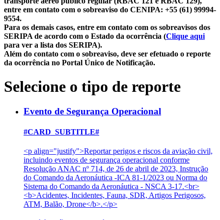
transporte aéreo público regular (RBAC 121 e RBAC 129),
entre em contato com o sobreaviso do CENIPA: +55 (61) 99994-
9554.
Para os demais casos, entre em contato com os sobreavisos dos
SERIPA de acordo com o Estado da ocorrência (
Clique aqui
para ver a lista dos SERIPA).
Além do contato com o sobreaviso, deve ser efetuado o reporte
da ocorrência no Portal Único de Notificação.
Selecione o tipo de reporte
Evento de Segurança Operacional
#CARD_SUBTITLE#
<p align="justify">Reportar perigos e riscos da aviação civil,
incluindo eventos de segurança operacional conforme
Resolução ANAC nº 714, de 26 de abril de 2023, Instrução
do Comando da Aeronáutica -ICA 81-1/2023 ou Norma do
Sistema do Comando da Aeronáutica - NSCA 3-17.<br>
<b>Acidentes, Incidentes, Fauna, SDR, Artigos Perigosos,
ATM, Balão, Drone</b>.</p>