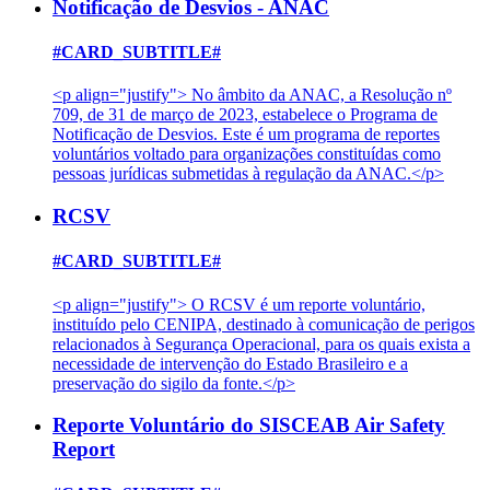
Notificação de Desvios - ANAC
#CARD_SUBTITLE#
<p align="justify"> No âmbito da ANAC, a Resolução nº
709, de 31 de março de 2023, estabelece o Programa de
Notificação de Desvios. Este é um programa de reportes
voluntários voltado para organizações constituídas como
pessoas jurídicas submetidas à regulação da ANAC.</p>
RCSV
#CARD_SUBTITLE#
<p align="justify"> O RCSV é um reporte voluntário,
instituído pelo CENIPA, destinado à comunicação de perigos
relacionados à Segurança Operacional, para os quais exista a
necessidade de intervenção do Estado Brasileiro e a
preservação do sigilo da fonte.</p>
Reporte Voluntário do SISCEAB Air Safety
Report