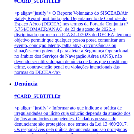
#CARD_SUBTITLE#
<p align="justify"> O Reporte Voluntário do SISCEAB/Air
Safety Report, instituído pelo Departamento de Controle do
Espaço Aéreo (DECEA) nos termos da Portaria Conjunta nº
5.754/COMAER/ANAC, de 23 de agosto de 2022, e
disciplinado por meio da ICA 81-1/2023 do DECEA, tem por
objetivo permitir que qualquer pessoa possa comunicar um
evento, condição latente, falha ativa, circunstâncias ou
situações com potencial para afetar a Segurança Operacional,
no âmbito dos Serviços de Navegação Aérea (ANS), não
devendo ser utilizado para denúncia de fatos que constituam
crime, contravenção penal ou violações intencionais das
normas do DECEA</p>
Denúncia
#CARD_SUBTITLE#
<p align="justify"> Informar ato que indique a prática de
irregularidades ou ilícito cuja solução dependa da atuação dos
órgãos apuratórios competentes. Os dados pessoais do
denunciante são protegidos, nos termos da Lei 13.460/2017.
Os responsáveis pela prática denunciada não são protegidos