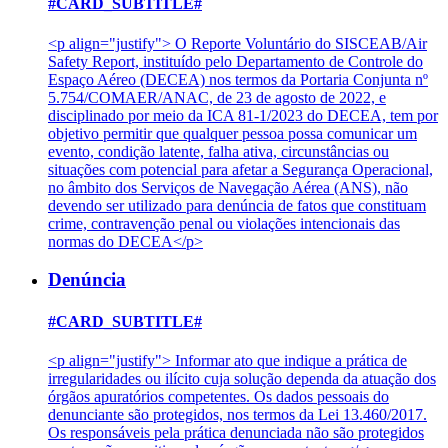
#CARD_SUBTITLE#
<p align="justify"> O Reporte Voluntário do SISCEAB/Air
Safety Report, instituído pelo Departamento de Controle do
Espaço Aéreo (DECEA) nos termos da Portaria Conjunta nº
5.754/COMAER/ANAC, de 23 de agosto de 2022, e
disciplinado por meio da ICA 81-1/2023 do DECEA, tem por
objetivo permitir que qualquer pessoa possa comunicar um
evento, condição latente, falha ativa, circunstâncias ou
situações com potencial para afetar a Segurança Operacional,
no âmbito dos Serviços de Navegação Aérea (ANS), não
devendo ser utilizado para denúncia de fatos que constituam
crime, contravenção penal ou violações intencionais das
normas do DECEA</p>
Denúncia
#CARD_SUBTITLE#
<p align="justify"> Informar ato que indique a prática de
irregularidades ou ilícito cuja solução dependa da atuação dos
órgãos apuratórios competentes. Os dados pessoais do
denunciante são protegidos, nos termos da Lei 13.460/2017.
Os responsáveis pela prática denunciada não são protegidos