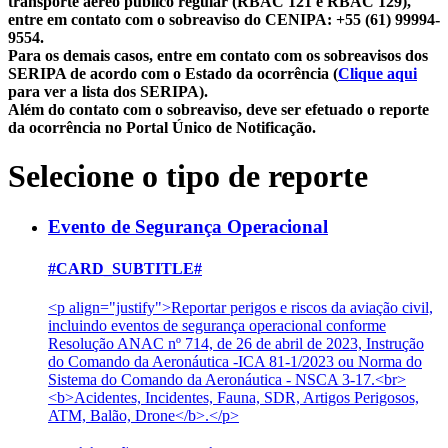
transporte aéreo público regular (RBAC 121 e RBAC 129),
entre em contato com o sobreaviso do CENIPA: +55 (61) 99994-
9554.
Para os demais casos, entre em contato com os sobreavisos dos
SERIPA de acordo com o Estado da ocorrência (
Clique aqui
para ver a lista dos SERIPA).
Além do contato com o sobreaviso, deve ser efetuado o reporte
da ocorrência no Portal Único de Notificação.
Selecione o tipo de reporte
Evento de Segurança Operacional
#CARD_SUBTITLE#
<p align="justify">Reportar perigos e riscos da aviação civil,
incluindo eventos de segurança operacional conforme
Resolução ANAC nº 714, de 26 de abril de 2023, Instrução
do Comando da Aeronáutica -ICA 81-1/2023 ou Norma do
Sistema do Comando da Aeronáutica - NSCA 3-17.<br>
<b>Acidentes, Incidentes, Fauna, SDR, Artigos Perigosos,
ATM, Balão, Drone</b>.</p>