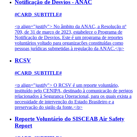
Notificação de Desvios - ANAC
#CARD_SUBTITLE#
<p align="justify"> No âmbito da ANAC, a Resolução nº
709, de 31 de março de 2023, estabelece o Programa de
Notificação de Desvios. Este é um programa de reportes
voluntários voltado para organizações constituídas como
pessoas jurídicas submetidas à regulação da ANAC.</p>
RCSV
#CARD_SUBTITLE#
<p align="justify"> O RCSV é um reporte voluntário,
instituído pelo CENIPA, destinado à comunicação de perigos
relacionados à Segurança Operacional, para os quais exista a
necessidade de intervenção do Estado Brasileiro e a
preservação do sigilo da fonte.</p>
Reporte Voluntário do SISCEAB Air Safety
Report