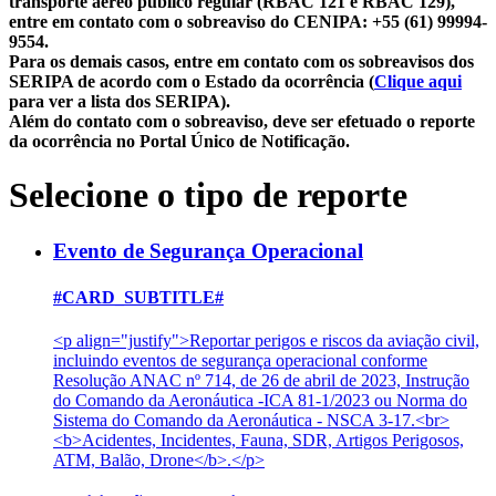
transporte aéreo público regular (RBAC 121 e RBAC 129),
entre em contato com o sobreaviso do CENIPA: +55 (61) 99994-
9554.
Para os demais casos, entre em contato com os sobreavisos dos
SERIPA de acordo com o Estado da ocorrência (
Clique aqui
para ver a lista dos SERIPA).
Além do contato com o sobreaviso, deve ser efetuado o reporte
da ocorrência no Portal Único de Notificação.
Selecione o tipo de reporte
Evento de Segurança Operacional
#CARD_SUBTITLE#
<p align="justify">Reportar perigos e riscos da aviação civil,
incluindo eventos de segurança operacional conforme
Resolução ANAC nº 714, de 26 de abril de 2023, Instrução
do Comando da Aeronáutica -ICA 81-1/2023 ou Norma do
Sistema do Comando da Aeronáutica - NSCA 3-17.<br>
<b>Acidentes, Incidentes, Fauna, SDR, Artigos Perigosos,
ATM, Balão, Drone</b>.</p>