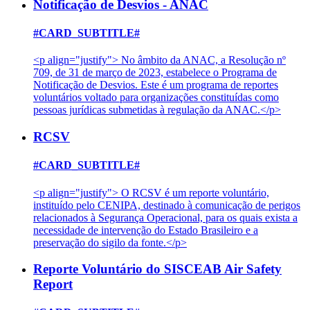
Notificação de Desvios - ANAC
#CARD_SUBTITLE#
<p align="justify"> No âmbito da ANAC, a Resolução nº
709, de 31 de março de 2023, estabelece o Programa de
Notificação de Desvios. Este é um programa de reportes
voluntários voltado para organizações constituídas como
pessoas jurídicas submetidas à regulação da ANAC.</p>
RCSV
#CARD_SUBTITLE#
<p align="justify"> O RCSV é um reporte voluntário,
instituído pelo CENIPA, destinado à comunicação de perigos
relacionados à Segurança Operacional, para os quais exista a
necessidade de intervenção do Estado Brasileiro e a
preservação do sigilo da fonte.</p>
Reporte Voluntário do SISCEAB Air Safety
Report