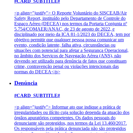
#CARD_SUBTITLE#
<p align="justify"> O Reporte Voluntário do SISCEAB/Air
Safety Report, instituído pelo Departamento de Controle do
Espaço Aéreo (DECEA) nos termos da Portaria Conjunta nº
5.754/COMAER/ANAC, de 23 de agosto de 2022, e
disciplinado por meio da ICA 81-1/2023 do DECEA, tem por
objetivo permitir que qualquer pessoa possa comunicar um
evento, condição latente, falha ativa, circunstâncias ou
situações com potencial para afetar a Segurança Operacional,
no âmbito dos Serviços de Navegação Aérea (ANS), não
devendo ser utilizado para denúncia de fatos que constituam
crime, contravenção penal ou violações intencionais das
normas do DECEA</p>
Denúncia
#CARD_SUBTITLE#
<p align="justify"> Informar ato que indique a prática de
irregularidades ou ilícito cuja solução dependa da atuação dos
órgãos apuratórios competentes. Os dados pessoais do
denunciante são protegidos, nos termos da Lei 13.460/2017.
Os responsáveis pela prática denunciada não são protegidos