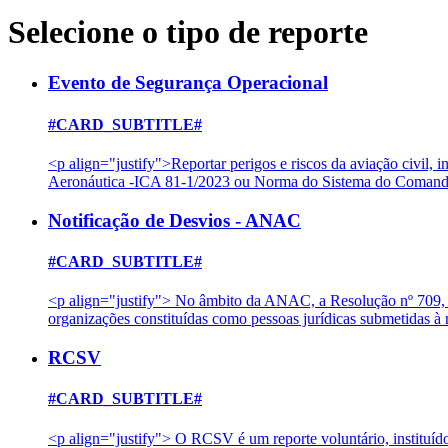
Selecione o tipo de reporte
Evento de Segurança Operacional
#CARD_SUBTITLE#
<p align="justify">Reportar perigos e riscos da aviação civil
Aeronáutica -ICA 81-1/2023 ou Norma do Sistema do Comando
Notificação de Desvios - ANAC
#CARD_SUBTITLE#
<p align="justify"> No âmbito da ANAC, a Resolução nº 709, d
organizações constituídas como pessoas jurídicas submetidas
RCSV
#CARD_SUBTITLE#
<p align="justify"> O RCSV é um reporte voluntário, instituíd