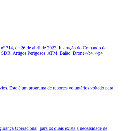
 nº 714, de 26 de abril de 2023, Instrução do Comando da
 SDR, Artigos Perigosos, ATM, Balão, Drone</b>.</p>
os. Este é um programa de reportes voluntários voltado para
urança Operacional, para os quais exista a necessidade de