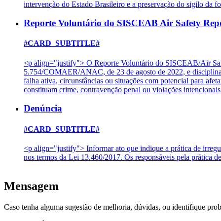
intervenção do Estado Brasileiro e a preservação do sigilo da f
Reporte Voluntário do SISCEAB Air Safety Rep
#CARD_SUBTITLE#
<p align="justify"> O Reporte Voluntário do SISCEAB/Air Saf
5.754/COMAER/ANAC, de 23 de agosto de 2022, e disciplinado
falha ativa, circunstâncias ou situações com potencial para af
constituam crime, contravenção penal ou violações intencion
Denúncia
#CARD_SUBTITLE#
<p align="justify"> Informar ato que indique a prática de irreg
nos termos da Lei 13.460/2017. Os responsáveis pela prática d
Mensagem
Caso tenha alguma sugestão de melhoria, dúvidas, ou identifique pro