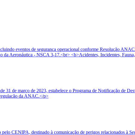
, incluindo eventos de segurança operacional conforme Resolução ANAC
 da Aeronáutica - NSCA 3-17.<br> <b>Acidentes, Incidentes, Fauna,
e 31 de março de 2023, estabelece o Programa de Notificação de Desvi
 à regulação da ANAC.</p>
o pelo CENIPA, destinado à comunicação de perigos relacionados à Seg