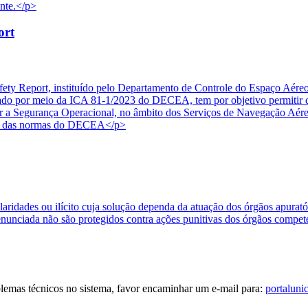
onte.</p>
ort
ety Report, instituído pelo Departamento de Controle do Espaço Aére
 por meio da ICA 81-1/2023 do DECEA, tem por objetivo permitir que
etar a Segurança Operacional, no âmbito dos Serviços de Navegação Aér
ais das normas do DECEA</p>
ularidades ou ilícito cuja solução dependa da atuação dos órgãos apura
enunciada não são protegidos contra ações punitivas dos órgãos compet
blemas técnicos no sistema, favor encaminhar um e-mail para:
portaluni