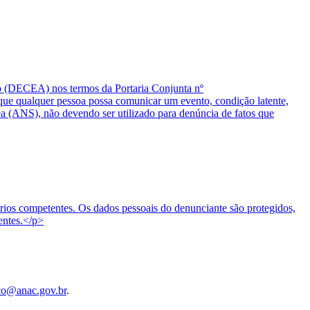
o (DECEA) nos termos da Portaria Conjunta nº
 qualquer pessoa possa comunicar um evento, condição latente,
ea (ANS), não devendo ser utilizado para denúncia de fatos que
tórios competentes. Os dados pessoais do denunciante são protegidos,
entes.</p>
co@anac.gov.br
.