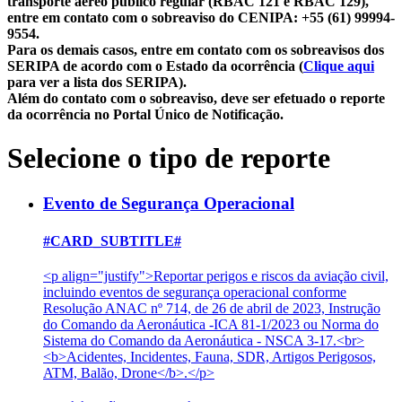
transporte aéreo público regular (RBAC 121 e RBAC 129),
entre em contato com o sobreaviso do CENIPA: +55 (61) 99994-
9554.
Para os demais casos, entre em contato com os sobreavisos dos
SERIPA de acordo com o Estado da ocorrência (
Clique aqui
para ver a lista dos SERIPA).
Além do contato com o sobreaviso, deve ser efetuado o reporte
da ocorrência no Portal Único de Notificação.
Selecione o tipo de reporte
Evento de Segurança Operacional
#CARD_SUBTITLE#
<p align="justify">Reportar perigos e riscos da aviação civil,
incluindo eventos de segurança operacional conforme
Resolução ANAC nº 714, de 26 de abril de 2023, Instrução
do Comando da Aeronáutica -ICA 81-1/2023 ou Norma do
Sistema do Comando da Aeronáutica - NSCA 3-17.<br>
<b>Acidentes, Incidentes, Fauna, SDR, Artigos Perigosos,
ATM, Balão, Drone</b>.</p>