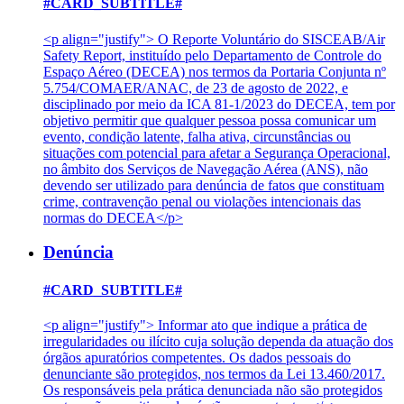
#CARD_SUBTITLE#
<p align="justify"> O Reporte Voluntário do SISCEAB/Air
Safety Report, instituído pelo Departamento de Controle do
Espaço Aéreo (DECEA) nos termos da Portaria Conjunta nº
5.754/COMAER/ANAC, de 23 de agosto de 2022, e
disciplinado por meio da ICA 81-1/2023 do DECEA, tem por
objetivo permitir que qualquer pessoa possa comunicar um
evento, condição latente, falha ativa, circunstâncias ou
situações com potencial para afetar a Segurança Operacional,
no âmbito dos Serviços de Navegação Aérea (ANS), não
devendo ser utilizado para denúncia de fatos que constituam
crime, contravenção penal ou violações intencionais das
normas do DECEA</p>
Denúncia
#CARD_SUBTITLE#
<p align="justify"> Informar ato que indique a prática de
irregularidades ou ilícito cuja solução dependa da atuação dos
órgãos apuratórios competentes. Os dados pessoais do
denunciante são protegidos, nos termos da Lei 13.460/2017.
Os responsáveis pela prática denunciada não são protegidos