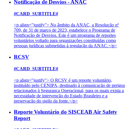
Notificação de Desvios - ANAC
#CARD_SUBTITLE#
<p align="justify"> No âmbito da ANAC, a Resolução nº
709, de 31 de março de 2023, estabelece o Programa de
Notificação de Desvios. Este é um programa de reportes
voluntários voltado para organizações constituídas como
pessoas jurídicas submetidas à regulação da ANAC.</p>
RCSV
#CARD_SUBTITLE#
<p align="justify"> O RCSV é um reporte voluntário,
instituído pelo CENIPA, destinado à comunicação de perigos
relacionados à Segurança Operacional, para os quais exista a
necessidade de intervenção do Estado Brasileiro e a
preservação do sigilo da fonte.</p>
Reporte Voluntário do SISCEAB Air Safety
Report