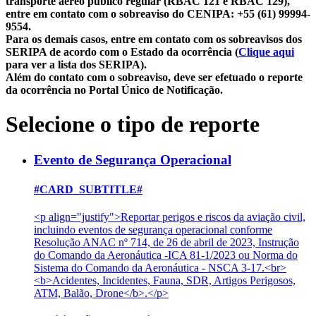
transporte aéreo público regular (RBAC 121 e RBAC 129),
entre em contato com o sobreaviso do CENIPA: +55 (61) 99994-
9554.
Para os demais casos, entre em contato com os sobreavisos dos
SERIPA de acordo com o Estado da ocorrência (
Clique aqui
para ver a lista dos SERIPA).
Além do contato com o sobreaviso, deve ser efetuado o reporte
da ocorrência no Portal Único de Notificação.
Selecione o tipo de reporte
Evento de Segurança Operacional
#CARD_SUBTITLE#
<p align="justify">Reportar perigos e riscos da aviação civil,
incluindo eventos de segurança operacional conforme
Resolução ANAC nº 714, de 26 de abril de 2023, Instrução
do Comando da Aeronáutica -ICA 81-1/2023 ou Norma do
Sistema do Comando da Aeronáutica - NSCA 3-17.<br>
<b>Acidentes, Incidentes, Fauna, SDR, Artigos Perigosos,
ATM, Balão, Drone</b>.</p>