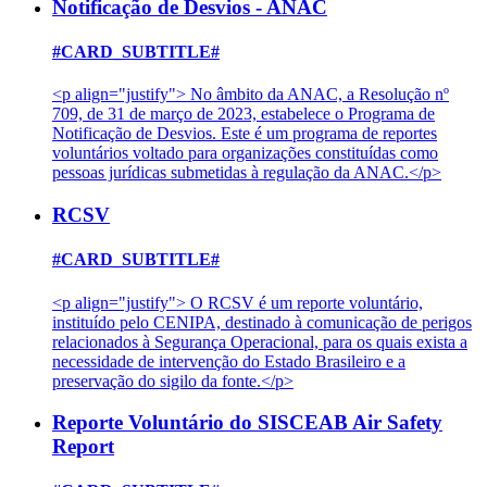
Notificação de Desvios - ANAC
#CARD_SUBTITLE#
<p align="justify"> No âmbito da ANAC, a Resolução nº
709, de 31 de março de 2023, estabelece o Programa de
Notificação de Desvios. Este é um programa de reportes
voluntários voltado para organizações constituídas como
pessoas jurídicas submetidas à regulação da ANAC.</p>
RCSV
#CARD_SUBTITLE#
<p align="justify"> O RCSV é um reporte voluntário,
instituído pelo CENIPA, destinado à comunicação de perigos
relacionados à Segurança Operacional, para os quais exista a
necessidade de intervenção do Estado Brasileiro e a
preservação do sigilo da fonte.</p>
Reporte Voluntário do SISCEAB Air Safety
Report