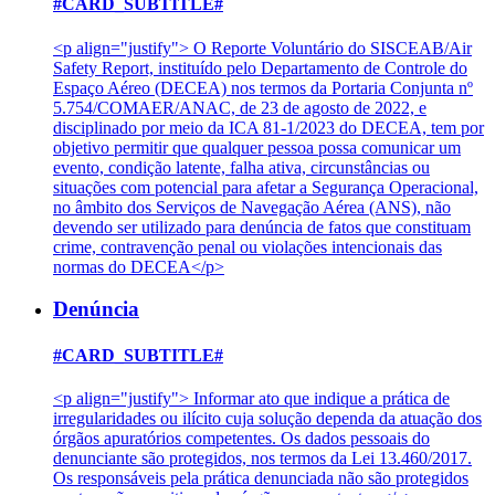
#CARD_SUBTITLE#
<p align="justify"> O Reporte Voluntário do SISCEAB/Air
Safety Report, instituído pelo Departamento de Controle do
Espaço Aéreo (DECEA) nos termos da Portaria Conjunta nº
5.754/COMAER/ANAC, de 23 de agosto de 2022, e
disciplinado por meio da ICA 81-1/2023 do DECEA, tem por
objetivo permitir que qualquer pessoa possa comunicar um
evento, condição latente, falha ativa, circunstâncias ou
situações com potencial para afetar a Segurança Operacional,
no âmbito dos Serviços de Navegação Aérea (ANS), não
devendo ser utilizado para denúncia de fatos que constituam
crime, contravenção penal ou violações intencionais das
normas do DECEA</p>
Denúncia
#CARD_SUBTITLE#
<p align="justify"> Informar ato que indique a prática de
irregularidades ou ilícito cuja solução dependa da atuação dos
órgãos apuratórios competentes. Os dados pessoais do
denunciante são protegidos, nos termos da Lei 13.460/2017.
Os responsáveis pela prática denunciada não são protegidos