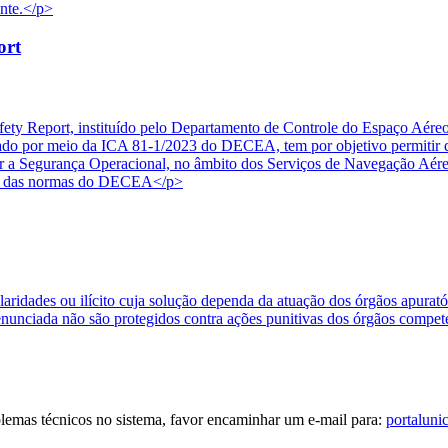
onte.</p>
ort
ety Report, instituído pelo Departamento de Controle do Espaço Aére
 por meio da ICA 81-1/2023 do DECEA, tem por objetivo permitir que
etar a Segurança Operacional, no âmbito dos Serviços de Navegação Aér
ais das normas do DECEA</p>
ularidades ou ilícito cuja solução dependa da atuação dos órgãos apura
enunciada não são protegidos contra ações punitivas dos órgãos compet
blemas técnicos no sistema, favor encaminhar um e-mail para:
portaluni