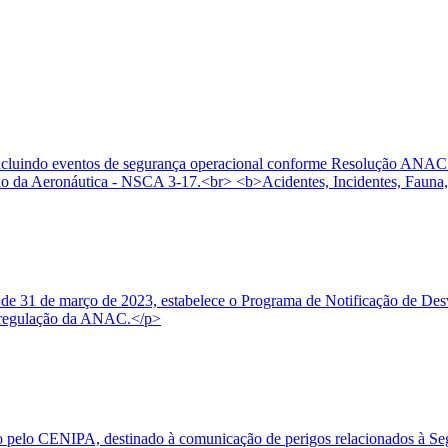
, incluindo eventos de segurança operacional conforme Resolução ANAC
 da Aeronáutica - NSCA 3-17.<br> <b>Acidentes, Incidentes, Fauna,
e 31 de março de 2023, estabelece o Programa de Notificação de Desvi
 à regulação da ANAC.</p>
o pelo CENIPA, destinado à comunicação de perigos relacionados à Seg