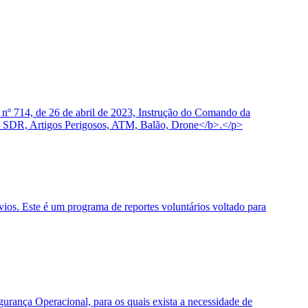
 nº 714, de 26 de abril de 2023, Instrução do Comando da
 SDR, Artigos Perigosos, ATM, Balão, Drone</b>.</p>
os. Este é um programa de reportes voluntários voltado para
urança Operacional, para os quais exista a necessidade de