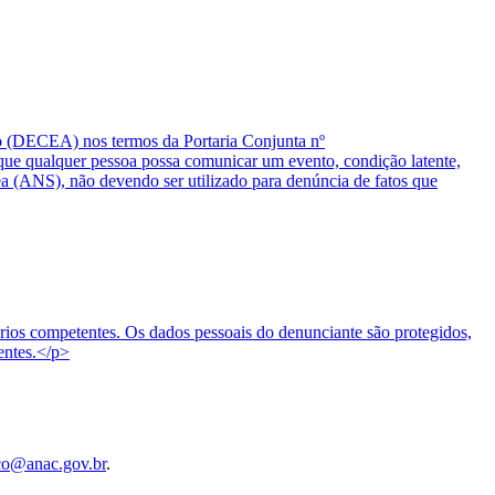
o (DECEA) nos termos da Portaria Conjunta nº
 qualquer pessoa possa comunicar um evento, condição latente,
ea (ANS), não devendo ser utilizado para denúncia de fatos que
tórios competentes. Os dados pessoais do denunciante são protegidos,
entes.</p>
co@anac.gov.br
.