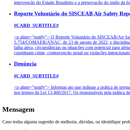
intervenção do Estado Brasileiro e a preservação do sigilo da f
Reporte Voluntário do SISCEAB Air Safety Rep
#CARD_SUBTITLE#
<p align="justify"> O Reporte Voluntário do SISCEAB/Air Saf
5.754/COMAER/ANAC, de 23 de agosto de 2022, e disciplinado
falha ativa, circunstâncias ou situações com potencial para af
constituam crime, contravenção penal ou violações intencion
Denúncia
#CARD_SUBTITLE#
<p align="justify"> Informar ato que indique a prática de irreg
nos termos da Lei 13.460/2017. Os responsáveis pela prática d
Mensagem
Caso tenha alguma sugestão de melhoria, dúvidas, ou identifique pro