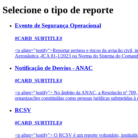
Selecione o tipo de reporte
Evento de Segurança Operacional
#CARD_SUBTITLE#
<p align="justify">Reportar perigos e riscos da aviação civil
Aeronáutica -ICA 81-1/2023 ou Norma do Sistema do Comando
Notificação de Desvios - ANAC
#CARD_SUBTITLE#
<p align="justify"> No âmbito da ANAC, a Resolução nº 709, d
organizações constituídas como pessoas jurídicas submetidas
RCSV
#CARD_SUBTITLE#
<p align="justify"> O RCSV é um reporte voluntário, instituíd