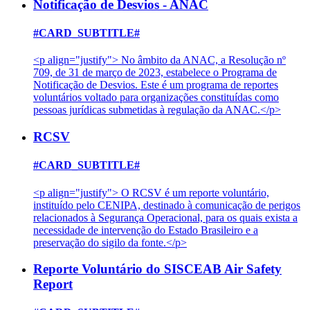
Notificação de Desvios - ANAC
#CARD_SUBTITLE#
<p align="justify"> No âmbito da ANAC, a Resolução nº
709, de 31 de março de 2023, estabelece o Programa de
Notificação de Desvios. Este é um programa de reportes
voluntários voltado para organizações constituídas como
pessoas jurídicas submetidas à regulação da ANAC.</p>
RCSV
#CARD_SUBTITLE#
<p align="justify"> O RCSV é um reporte voluntário,
instituído pelo CENIPA, destinado à comunicação de perigos
relacionados à Segurança Operacional, para os quais exista a
necessidade de intervenção do Estado Brasileiro e a
preservação do sigilo da fonte.</p>
Reporte Voluntário do SISCEAB Air Safety
Report