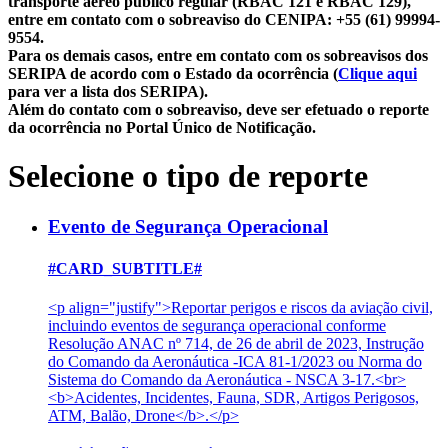
transporte aéreo público regular (RBAC 121 e RBAC 129),
entre em contato com o sobreaviso do CENIPA: +55 (61) 99994-
9554.
Para os demais casos, entre em contato com os sobreavisos dos
SERIPA de acordo com o Estado da ocorrência (
Clique aqui
para ver a lista dos SERIPA).
Além do contato com o sobreaviso, deve ser efetuado o reporte
da ocorrência no Portal Único de Notificação.
Selecione o tipo de reporte
Evento de Segurança Operacional
#CARD_SUBTITLE#
<p align="justify">Reportar perigos e riscos da aviação civil,
incluindo eventos de segurança operacional conforme
Resolução ANAC nº 714, de 26 de abril de 2023, Instrução
do Comando da Aeronáutica -ICA 81-1/2023 ou Norma do
Sistema do Comando da Aeronáutica - NSCA 3-17.<br>
<b>Acidentes, Incidentes, Fauna, SDR, Artigos Perigosos,
ATM, Balão, Drone</b>.</p>