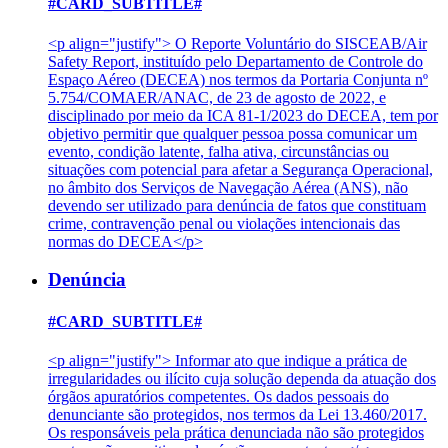
#CARD_SUBTITLE#
<p align="justify"> O Reporte Voluntário do SISCEAB/Air
Safety Report, instituído pelo Departamento de Controle do
Espaço Aéreo (DECEA) nos termos da Portaria Conjunta nº
5.754/COMAER/ANAC, de 23 de agosto de 2022, e
disciplinado por meio da ICA 81-1/2023 do DECEA, tem por
objetivo permitir que qualquer pessoa possa comunicar um
evento, condição latente, falha ativa, circunstâncias ou
situações com potencial para afetar a Segurança Operacional,
no âmbito dos Serviços de Navegação Aérea (ANS), não
devendo ser utilizado para denúncia de fatos que constituam
crime, contravenção penal ou violações intencionais das
normas do DECEA</p>
Denúncia
#CARD_SUBTITLE#
<p align="justify"> Informar ato que indique a prática de
irregularidades ou ilícito cuja solução dependa da atuação dos
órgãos apuratórios competentes. Os dados pessoais do
denunciante são protegidos, nos termos da Lei 13.460/2017.
Os responsáveis pela prática denunciada não são protegidos